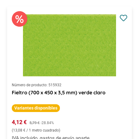
Número de producto:
515932
Fieltro (700 x 450 x 3,5 mm) verde claro
Variantes disponibles
Precio de venta:
4,12 €
Precio normal:
5,79 €
-28.84%
(13,08 € / 1 metro cuadrado)
IVA incluido, gastos de envío aparte