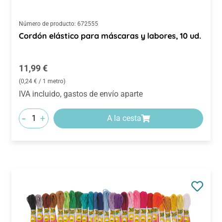
Número de producto:
672555
Cordón elástico para máscaras y labores, 10 ud.
Precio normal:
11,99 €
(0,24 € / 1 metro)
IVA incluido, gastos de envío aparte
-
+
A la cesta