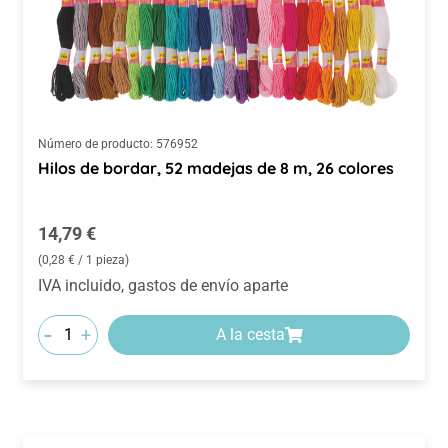
Número de producto:
576952
Hilos de bordar, 52 madejas de 8 m, 26 colores
Precio normal:
14,79 €
(0,28 € / 1 pieza)
IVA incluido, gastos de envío aparte
-
+
A la cesta