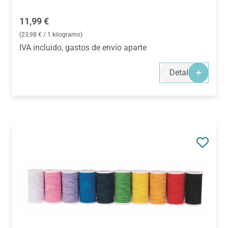
Precio normal:
11,99 €
(23,98 € / 1 kilogramo)
IVA incluido, gastos de envío aparte
Detalles