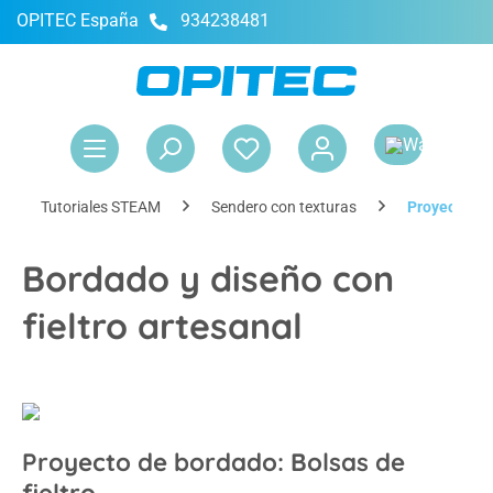
OPITEC España
934238481
enido principal
El 
Tutoriales STEAM
Sendero con texturas
Proyecto de 
Bordado y diseño con
fieltro artesanal
Proyecto de bordado: Bolsas de