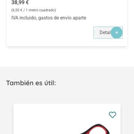
Precio normal:
38,99 €
(6,50 € / 1 metro cuadrado)
IVA incluido, gastos de envío aparte
Detalles
También es útil:
Omitir la galería de productos