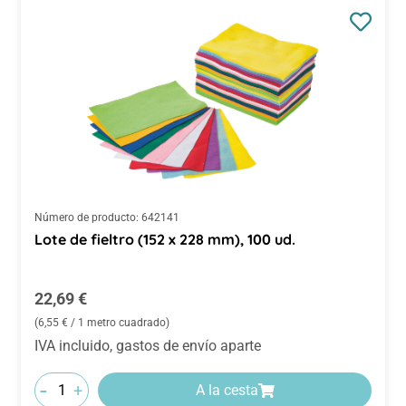
Número de producto:
642141
Lote de fieltro (152 x 228 mm), 100 ud.
Precio normal:
22,69 €
(6,55 € / 1 metro cuadrado)
IVA incluido, gastos de envío aparte
-
+
A la cesta