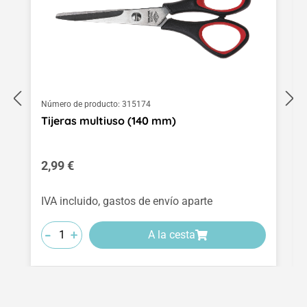
Número de producto:
315174
Tijeras multiuso (140 mm)
Precio normal:
2,99 €
IVA incluido, gastos de envío aparte
-
-
-
+
+
+
A la cesta