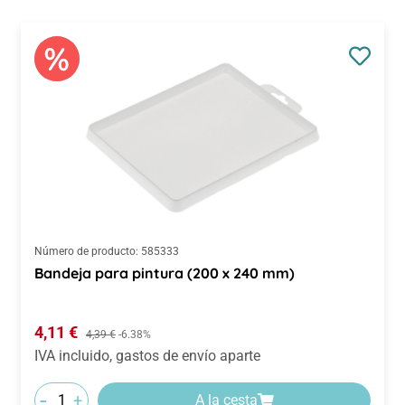
Número de producto:
585333
Bandeja para pintura (200 x 240 mm)
Precio de venta:
4,11 €
Precio normal:
4,39 €
-6.38%
IVA incluido, gastos de envío aparte
-
+
A la cesta