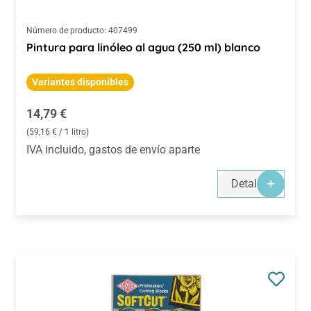
Número de producto:
407499
Pintura para linóleo al agua (250 ml) blanco
Variantes disponibles
Precio normal:
14,79 €
(59,16 € / 1 litro)
IVA incluido, gastos de envío aparte
Detalles