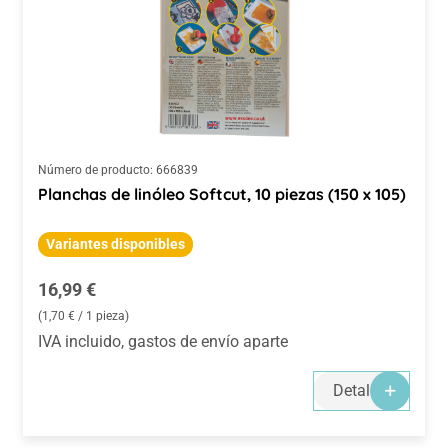
Número de producto:
666839
Planchas de linóleo Softcut, 10 piezas (150 x 105)
Variantes disponibles
Precio normal:
16,99 €
(1,70 € / 1 pieza)
IVA incluido, gastos de envío aparte
Detalles