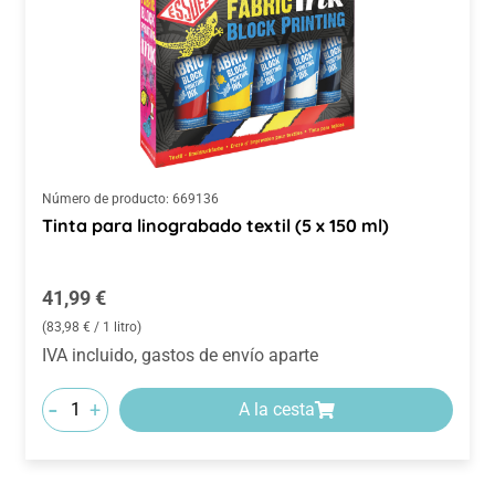
Número de producto:
669136
Tinta para linograbado textil (5 x 150 ml)
Precio normal:
41,99 €
(83,98 € / 1 litro)
IVA incluido, gastos de envío aparte
-
+
A la cesta