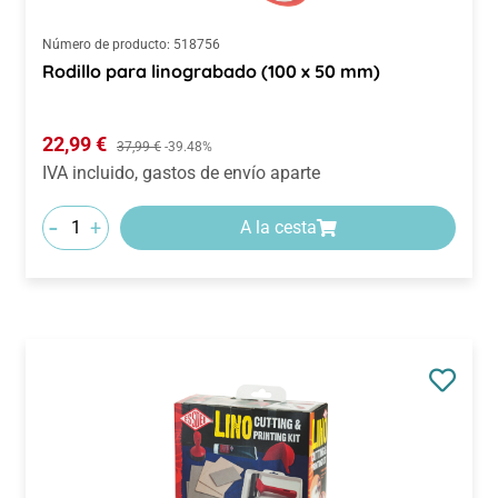
Número de producto:
518756
Rodillo para linograbado (100 x 50 mm)
Precio de venta:
22,99 €
Precio normal:
37,99 €
-39.48%
IVA incluido, gastos de envío aparte
-
+
A la cesta