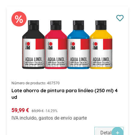
Número de producto:
407570
Lote ahorro de pintura para linóleo (250 ml) 4
ud
Precio de venta:
59,99 €
Precio normal:
69,99 €
-14.29%
IVA incluido, gastos de envío aparte
Detalles