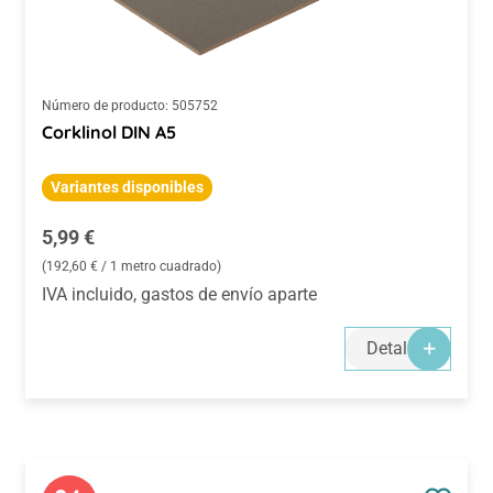
Número de producto:
505752
Corklinol DIN A5
Variantes disponibles
Precio normal:
5,99 €
(192,60 € / 1 metro cuadrado)
IVA incluido, gastos de envío aparte
Detalles