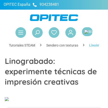
OPITEC España
934238481
enido principal
El 
Tutoriales STEAM
Sendero con texturas
Linoimpresi
Linograbado:
experimente técnicas de
impresión creativas