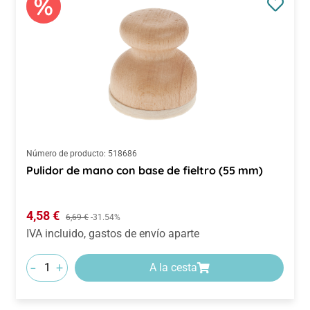
Número de producto:
518686
Pulidor de mano con base de fieltro (55 mm)
Precio de venta:
4,58 €
Precio normal:
6,69 €
-31.54%
IVA incluido, gastos de envío aparte
-
+
A la cesta