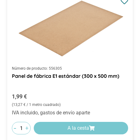
Número de producto:
556305
Panel de fábrica E1 estándar (300 x 500 mm)
Precio normal:
1,99 €
(13,27 € / 1 metro cuadrado)
IVA incluido, gastos de envío aparte
-
+
A la cesta