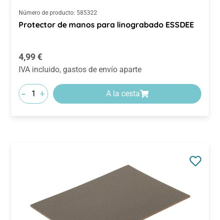
Número de producto:
585322
Protector de manos para linograbado ESSDEE
Precio normal:
4,99 €
IVA incluido, gastos de envío aparte
-
+
A la cesta