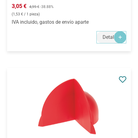
Precio de venta:
3,05 €
Precio normal:
4,99 €
-38.88%
(1,53 € / 1 pieza)
IVA incluido, gastos de envío aparte
Detalles