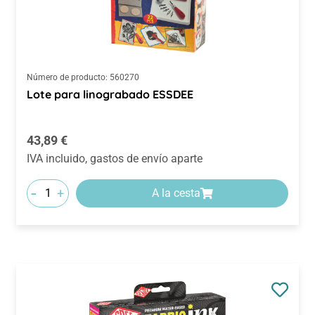
Número de producto:
560270
Lote para linograbado ESSDEE
Precio normal:
43,89 €
IVA incluido, gastos de envío aparte
-
+
A la cesta