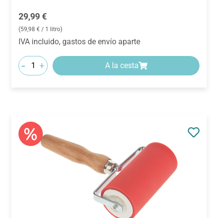
Precio normal:
29,99 €
(59,98 € / 1 litro)
IVA incluido, gastos de envío aparte
-
+
A la cesta