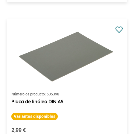
Número de producto:
505398
Placa de linóleo DIN A5
Variantes disponibles
Precio normal:
2,99 €