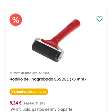
Número de producto:
585344
Rodillo de linograbado ESSDEE (75 mm)
Variantes disponibles
Precio de venta:
8,24 €
Precio normal:
11,99 €
-31.28%
IVA incluido, gastos de envío aparte