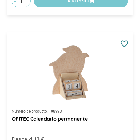
-
+
A la cesta
Número de producto:
108993
OPITEC Calendario permanente
Precio normal:
Desde
4,13 €