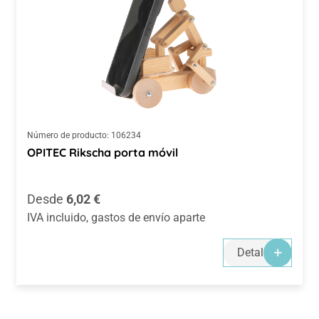
Número de producto:
106234
OPITEC Rikscha porta móvil
Precio normal:
Desde
6,02 €
IVA incluido, gastos de envío aparte
Detalles