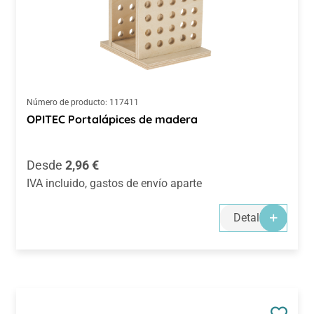
Número de producto:
117411
OPITEC Portalápices de madera
Precio normal:
Desde
2,96 €
IVA incluido, gastos de envío aparte
Detalles