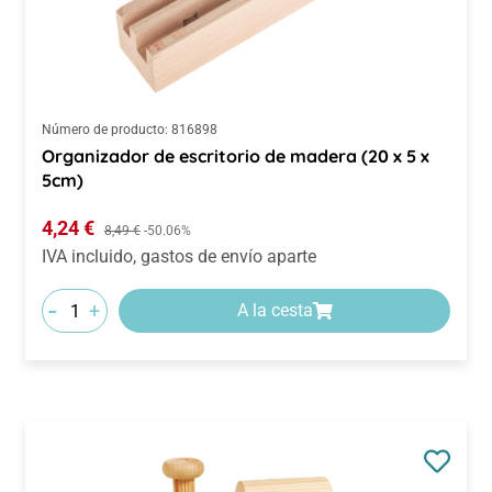
Número de producto:
816898
Organizador de escritorio de madera (20 x 5 x
5cm)
Precio de venta:
4,24 €
Precio normal:
8,49 €
-50.06%
IVA incluido, gastos de envío aparte
-
+
A la cesta