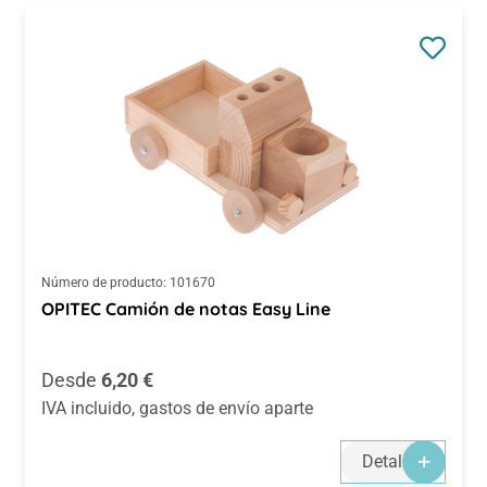
Número de producto:
101670
OPITEC Camión de notas Easy Line
Precio normal:
Desde
6,20 €
IVA incluido, gastos de envío aparte
Detalles