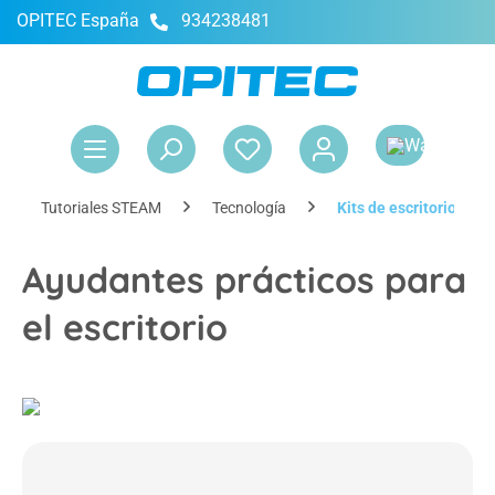
OPITEC España
934238481
enido principal
El 
Tutoriales STEAM
Tecnología
Kits de escritorio
Ayudantes prácticos para
el escritorio