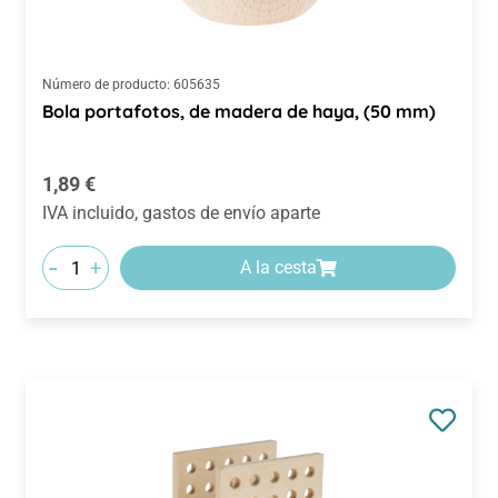
Número de producto:
605635
Bola portafotos, de madera de haya, (50 mm)
Precio normal:
1,89 €
IVA incluido, gastos de envío aparte
-
+
A la cesta