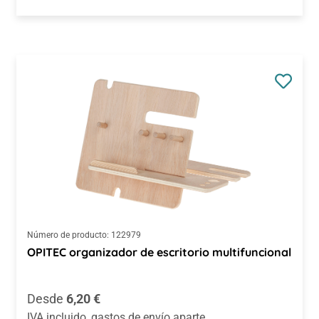
Número de producto:
122979
OPITEC organizador de escritorio multifuncional
Precio normal:
Desde
6,20 €
IVA incluido, gastos de envío aparte