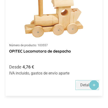
Número de producto:
103557
OPITEC Locomotora de despacho
Precio normal:
Desde
4,76 €
IVA incluido, gastos de envío aparte
Detalles