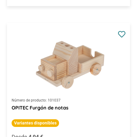
Número de producto:
101037
OPITEC Furgón de notas
Variantes disponibles
Precio normal:
Desde
4,94 €