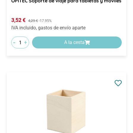
OPITEC Soporte de viaje para tabletas y móviles
Precio de venta:
3,52 €
Precio normal:
4,29 €
-17.95%
IVA incluido, gastos de envío aparte
-
+
A la cesta