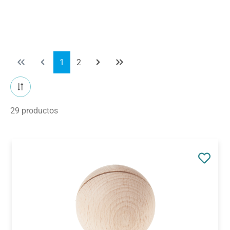
Página
Página
1
2
29 productos