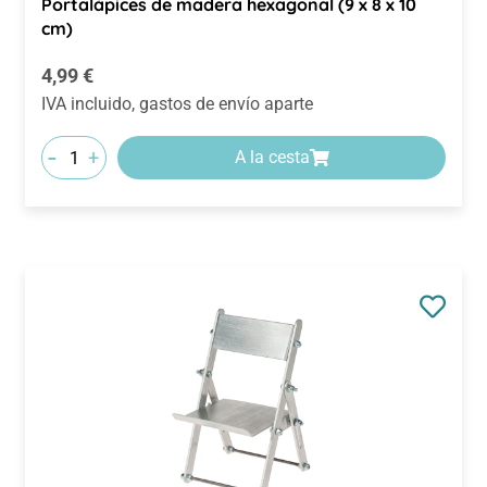
Portalápices de madera hexagonal (9 x 8 x 10
cm)
Precio normal:
4,99 €
IVA incluido, gastos de envío aparte
-
+
A la cesta