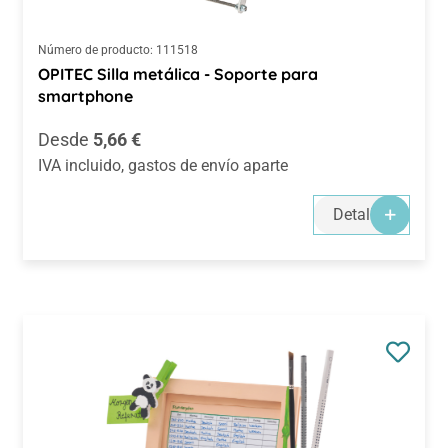
Número de producto:
111518
OPITEC Silla metálica - Soporte para
smartphone
Precio normal:
Desde
5,66 €
IVA incluido, gastos de envío aparte
Detalles