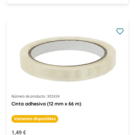
Número de producto:
302434
Cinta adhesiva (12 mm x 66 m)
Variantes disponibles
Precio normal:
1,49 €