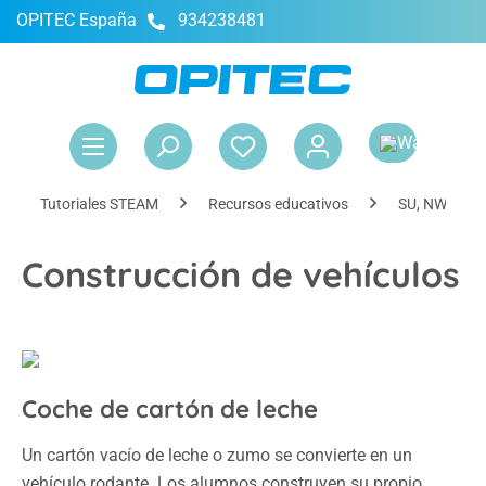
OPITEC España
934238481
enido principal
El 
Tutoriales STEAM
Recursos educativos
SU, NWT, Tec
Construcción de vehículos
Coche de cartón de leche
Un cartón vacío de leche o zumo se convierte en un
vehículo rodante. Los alumnos construyen su propio