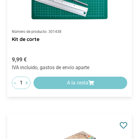
Número de producto:
301438
Kit de corte
Precio normal:
9,99 €
IVA incluido, gastos de envío aparte
-
+
A la cesta