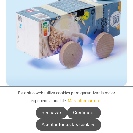
Este sitio web utiliza cookies para garantizar la mejor
Coche de cartón de leche con
experiencia posible.
Más información...
iluminación
Rechazar
Configurar
Aceptar todas las cookies
Descubrir ahora