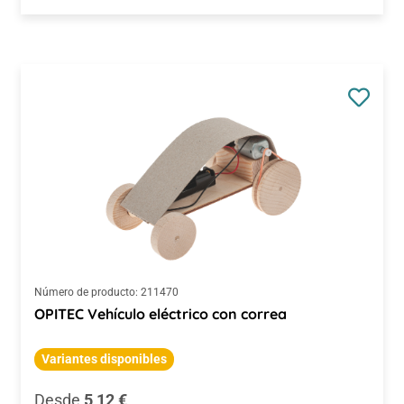
Número de producto:
211470
OPITEC Vehículo eléctrico con correa
Variantes disponibles
Precio normal:
Desde
5,12 €