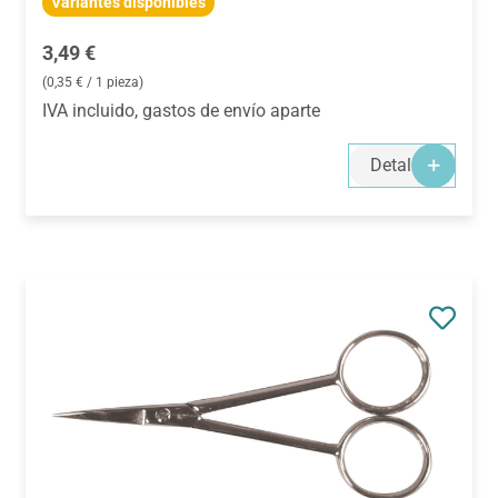
Variantes disponibles
Precio normal:
3,49 €
(0,35 € / 1 pieza)
IVA incluido, gastos de envío aparte
Detalles