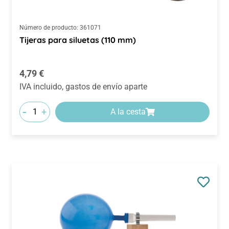
Número de producto:
361071
Tijeras para siluetas (110 mm)
Precio normal:
4,79 €
IVA incluido, gastos de envío aparte
-
+
A la cesta