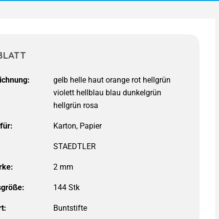
BLATT
ichnung:
für:
STAEDTLER
rke:
2 mm
größe:
144 Stk
t: