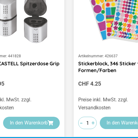
mer:
441828
Artikelnummer:
426637
ASTELL Spitzerdose Grip
Stickerblock, 346 Sticker 
Formen/Farben
er Preis:
Regulärer Preis:
95
CHF 4.25
nkl. MwSt. zzgl.
Preise inkl. MwSt. zzgl.
kosten
Versandkosten
-
-
-
+
+
+
In den Warenkorb
In den Warenk