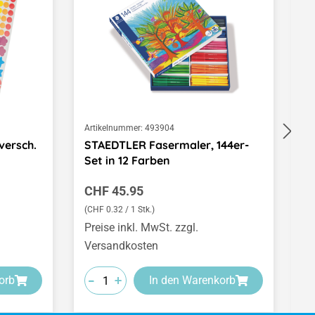
Artikelnummer:
493904
Ar
versch.
STAEDTLER Fasermaler, 144er-
T
Set in 12 Farben
s
Regulärer Preis:
V
CHF 45.95
C
(CHF 0.32 / 1 Stk.)
(C
Preise inkl. MwSt. zzgl.
Pr
Versandkosten
V
-
-
-
+
+
+
orb
In den Warenkorb