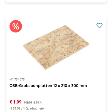
N°:
734673
OSB-Grobspanplatten 12 x 210 x 300 mm
Verkaufspreis:
€ 1,99
Regulärer Preis:
€ 2,05
-2.93%
(€ 31,59 / 1 Quadratmeter)