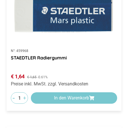
N°:
459968
STAEDTLER Radiergummi
Verkaufspreis:
€ 1,64
Regulärer Preis:
€ 1,65
-0.61%
Preise inkl. MwSt. zzgl. Versandkosten
-
+
In den Warenkorb