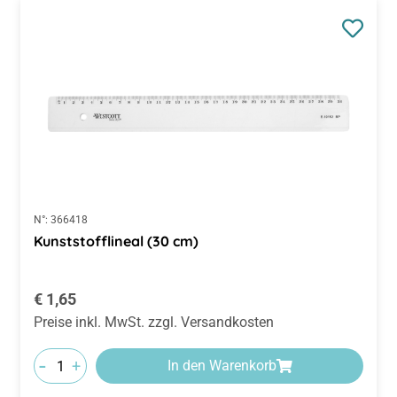
N°:
366418
Kunststofflineal (30 cm)
Regulärer Preis:
€ 1,65
Preise inkl. MwSt. zzgl. Versandkosten
-
+
In den Warenkorb