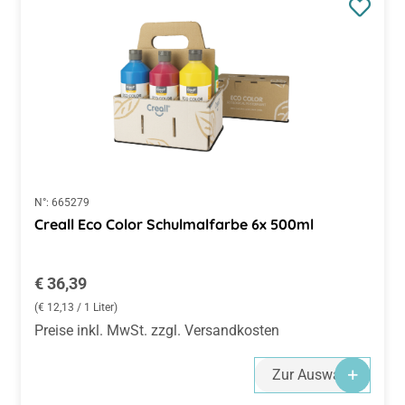
N°:
665279
Creall Eco Color Schulmalfarbe 6x 500ml
Regulärer Preis:
€ 36,39
(€ 12,13 / 1 Liter)
Preise inkl. MwSt. zzgl. Versandkosten
Zur Auswahl