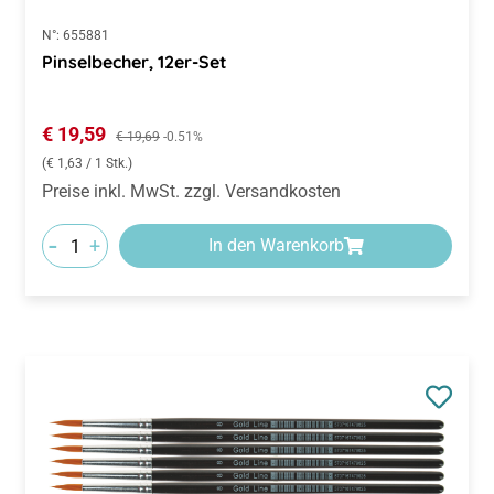
N°:
655881
Pinselbecher, 12er-Set
Verkaufspreis:
€ 19,59
Regulärer Preis:
€ 19,69
-0.51%
(€ 1,63 / 1 Stk.)
Preise inkl. MwSt. zzgl. Versandkosten
-
+
In den Warenkorb