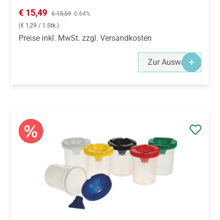
Verkaufspreis:
€ 15,49
Regulärer Preis:
€ 15,59
-0.64%
(€ 1,29 / 1 Stk.)
Preise inkl. MwSt. zzgl. Versandkosten
Zur Auswahl