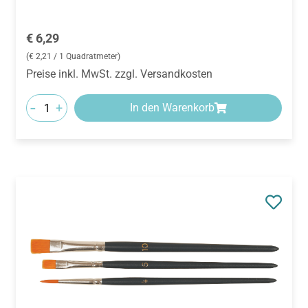
Regulärer Preis:
€ 6,29
(€ 2,21 / 1 Quadratmeter)
Preise inkl. MwSt. zzgl. Versandkosten
-
+
In den Warenkorb