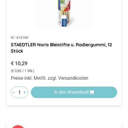
N°:
416180
STAEDTLER Noris Bleistifte u. Radiergummi, 12
Stück
Regulärer Preis:
€ 10,29
(€ 0,86 / 1 Stk.)
Preise inkl. MwSt. zzgl. Versandkosten
-
+
In den Warenkorb