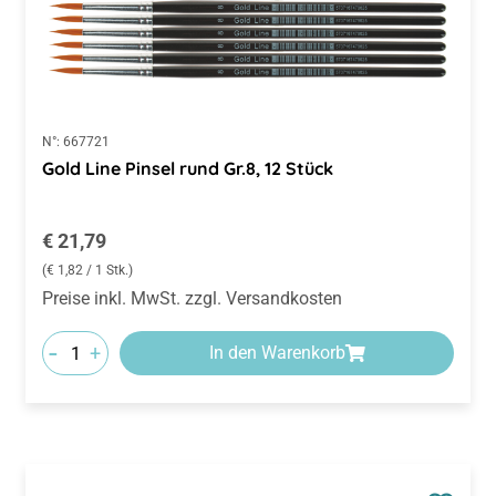
N°:
667721
Gold Line Pinsel rund Gr.8, 12 Stück
Regulärer Preis:
€ 21,79
(€ 1,82 / 1 Stk.)
Preise inkl. MwSt. zzgl. Versandkosten
-
+
In den Warenkorb