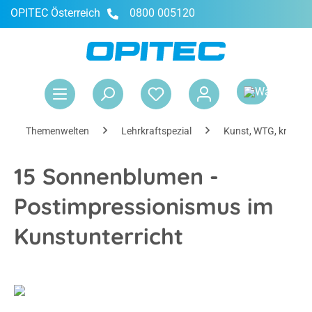
OPITEC Österreich
0800 005120
alt springen
War
Themenwelten
Lehrkraftspezial
Kunst, WTG, kreativ
15 Sonnenblumen -
Postimpressionismus im
Kunstunterricht