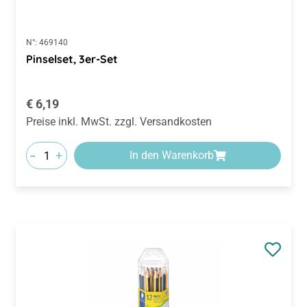
N°:
469140
Pinselset, 3er-Set
Regulärer Preis:
€ 6,19
Preise inkl. MwSt. zzgl. Versandkosten
-
+
In den Warenkorb