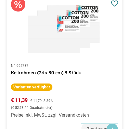
N°:
662787
Keilrahmen (24 x 30 cm) 3 Stück
Varianten verfügbar
Verkaufspreis:
€ 11,39
Regulärer Preis:
€ 11,79
-3.39%
(€ 52,73 / 1 Quadratmeter)
Preise inkl. MwSt. zzgl. Versandkosten