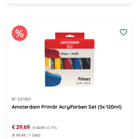
N°:
637465
Amsterdam Primär Acrylfarben Set (5x 120ml)
Verkaufspreis:
€ 29,69
Regulärer Preis:
€ 30,99
-4.19%
(€ 49,48 / 1 Liter)