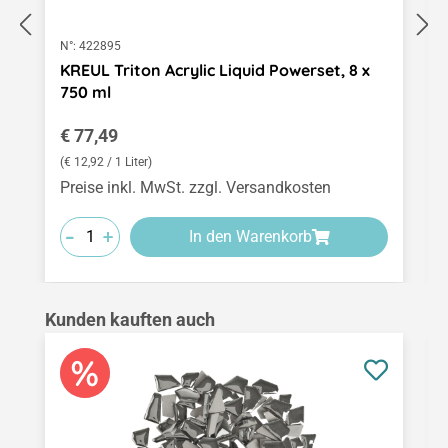
N°:
422895
KREUL Triton Acrylic Liquid Powerset, 8 x
750 ml
Regulärer Preis:
€ 77,49
(€ 12,92 / 1 Liter)
Preise inkl. MwSt. zzgl. Versandkosten
-
-
-
+
+
+
In den Warenkorb
Produktgalerie überspringen
Kunden kauften auch