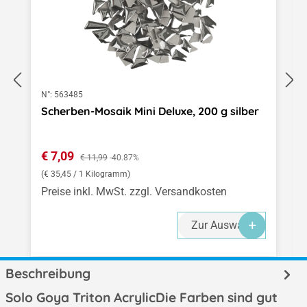
N°:
563485
Scherben-Mosaik Mini Deluxe, 200 g silber
Verkaufspreis:
€ 7,09
Regulärer Preis:
€ 11,99
-40.87%
(€ 35,45 / 1 Kilogramm)
Preise inkl. MwSt. zzgl. Versandkosten
Zur Auswahl
Beschreibung
Solo Goya Triton AcrylicDie Farben sind gut