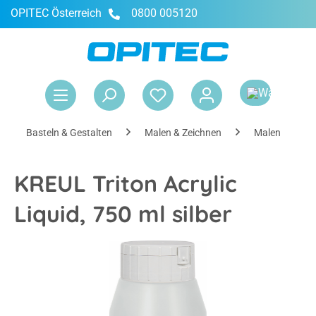
OPITEC Österreich
0800 005120
alt springen
War
Basteln & Gestalten
Malen & Zeichnen
Malen
KREUL Triton Acrylic
Liquid, 750 ml silber
Bildergalerie überspringen