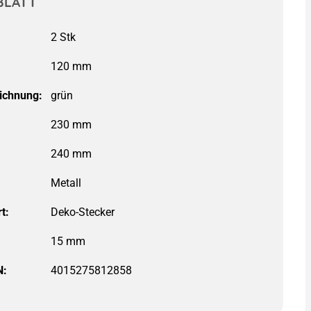
BLATT
ichnung:
230 mm
t:
15 mm
N:
4015275812858