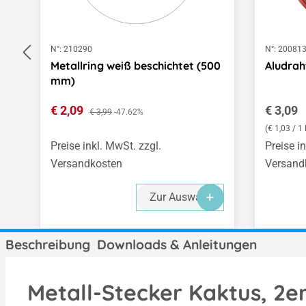
N°:
210290
N°:
20081
Metallring weiß beschichtet (500
Aludrah
mm)
Verkaufspreis:
Regulär
€ 2,09
Regulärer Preis:
€ 3,09
€ 3,99
-47.62%
(€ 1,03 / 1
Preise inkl. MwSt. zzgl.
Preise i
Versandkosten
Versand
Zur Auswahl
Beschreibung
Downloads & Anleitungen
Metall-Stecker Kaktus, 2e