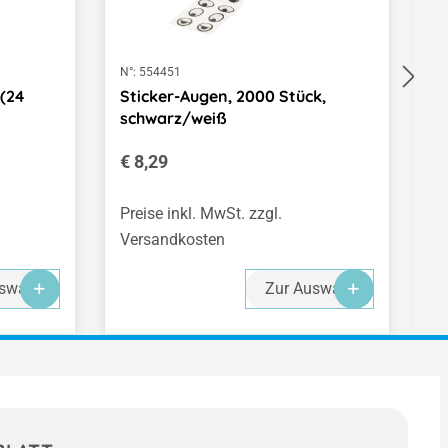
N°:
554451
N°
 (24
Sticker-Augen, 2000 Stück,
D
schwarz/weiß
Regulärer Preis:
V
€ 8,29
€
(€
Preise inkl. MwSt. zzgl.
Pr
Versandkosten
V
-
-
-
swahl
Zur Auswahl