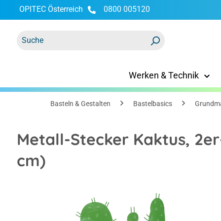
OPITEC Österreich
0800 005120
springen
Zur Hauptnavigation springen
Werken & Technik
Basteln & Gestalten
Bastelbasics
Grundma
Metall-Stecker Kaktus, 2er
cm)
Bildergalerie überspringen