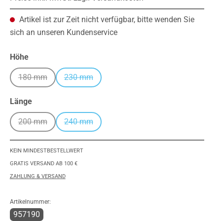
Artikel ist zur Zeit nicht verfügbar, bitte wenden Sie
sich an unseren Kundenservice
auswählen
Höhe
180 mm
230 mm
(Diese Option ist zurzeit nicht verfügbar.)
(Diese Option ist zurzeit nicht verfügbar.)
auswählen
Länge
200 mm
240 mm
(Diese Option ist zurzeit nicht verfügbar.)
(Diese Option ist zurzeit nicht verfügbar.)
KEIN MINDESTBESTELLWERT
GRATIS VERSAND AB 100 €
ZAHLUNG & VERSAND
Artikelnummer:
957190