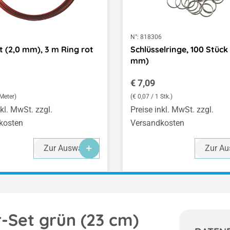
3
N°:
818306
t (2,0 mm), 3 m Ring rot
Schlüsselringe, 100 Stück
mm)
er Preis:
Regulärer Preis:
€ 7,09
 Meter)
(€ 0,07 / 1 Stk.)
nkl. MwSt. zzgl.
Preise inkl. MwSt. zzgl.
kosten
Versandkosten
Zur Auswahl
Zur Au
r-Set grün (23 cm)