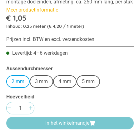
montage doeleinden, afmeting: ca. 250 mm lang, per stuk
Meer productinformatie
€ 1,05
Inhoud:
0.25 meter
(€ 4,20 / 1 meter)
Prijzen incl. BTW en excl. verzendkosten
Levertijd: 4–6 werkdagen
Selecteer
Aussendurchmesser
2 mm
3 mm
4 mm
5 mm
Hoeveelheid
Producthoeveelheid: Voer de gewenste hoeve
In het winkelmandje