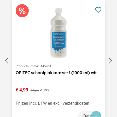
Productnummer:
445451
OPITEC schoolplakkaatverf (1000 ml) wit
Verkoopprijs:
€ 4,99
Normale prijs:
€ 5,05
-1.19%
Prijzen incl. BTW en excl. verzendkosten
Details