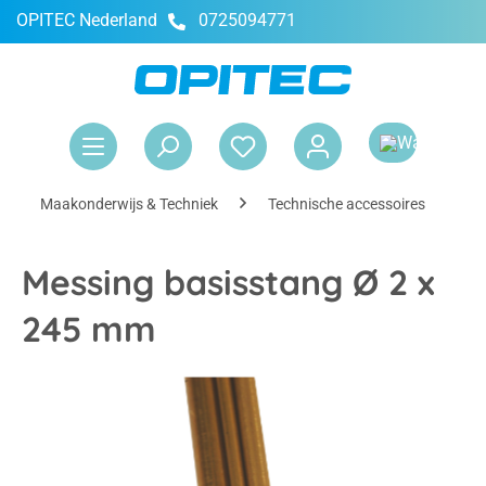
OPITEC Nederland
0725094771
hoofdinhoud
Win
Maakonderwijs & Techniek
Technische accessoires
I
Messing basisstang Ø 2 x
245 mm
Afbeeldingengalerij overslaan