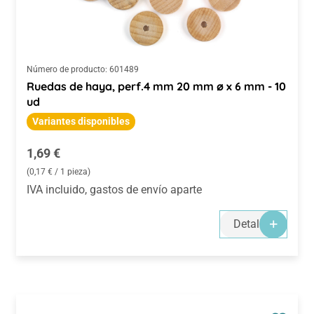
Número de producto:
601489
Ruedas de haya, perf.4 mm 20 mm ø x 6 mm - 10
ud
Variantes disponibles
Precio normal:
1,69 €
(0,17 € / 1 pieza)
IVA incluido, gastos de envío aparte
Detalles