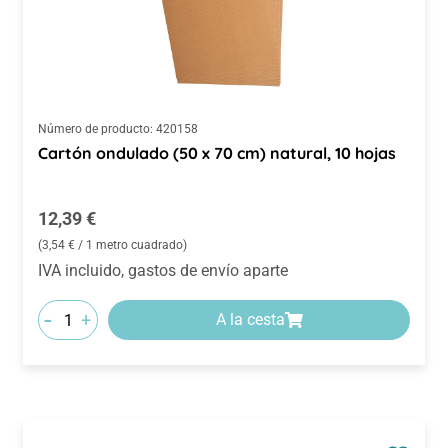
Número de producto:
420158
Cartón ondulado (50 x 70 cm) natural, 10 hojas
Precio normal:
12,39 €
(3,54 € / 1 metro cuadrado)
IVA incluido, gastos de envío aparte
-
+
A la cesta