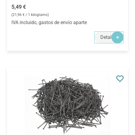
Precio normal:
5,49 €
(21,96 € / 1 kilogramo)
IVA incluido, gastos de envío aparte
Detalles