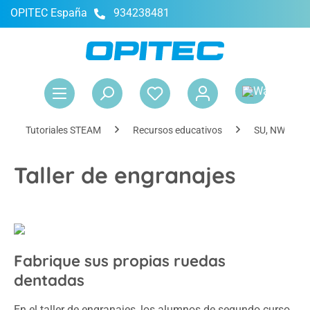
OPITEC España
934238481
enido principal
El 
Tutoriales STEAM
Recursos educativos
SU, NWT, Tec
Taller de engranajes
Fabrique sus propias ruedas
dentadas
En el taller de engranajes, los alumnos de segundo curso