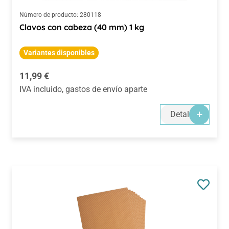
Número de producto:
280118
Clavos con cabeza (40 mm) 1 kg
Variantes disponibles
Precio normal:
11,99 €
IVA incluido, gastos de envío aparte
Detalles