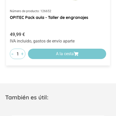
Número de producto:
126652
OPITEC Pack aula - Taller de engranajes
Precio normal:
49,99 €
IVA incluido, gastos de envío aparte
-
+
A la cesta
También es útil: