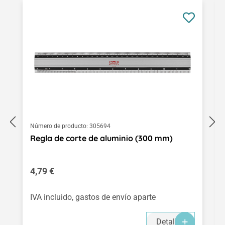
Omitir la galería de productos
Número de producto:
305694
Regla de corte de aluminio (300 mm)
Precio normal:
4,79 €
IVA incluido, gastos de envío aparte
Detalles