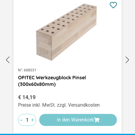
N°:
688031
OPITEC Werkzeugblock Pinsel
(300x60x80mm)
Regulärer Preis:
€ 14,19
Preise inkl. MwSt. zzgl. Versandkosten
-
-
-
+
+
+
In den Warenkorb