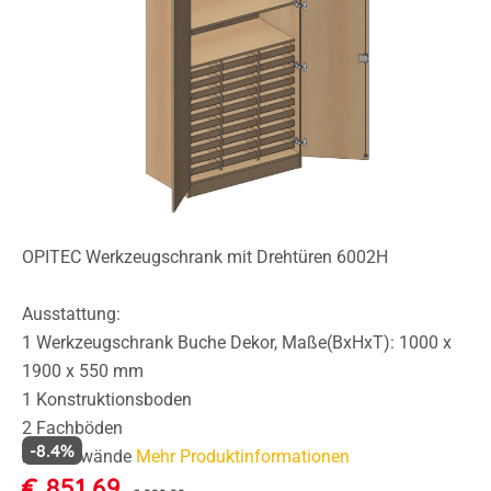
OPITEC Werkzeugschrank mit Drehtüren 6002H
Ausstattung:
1 Werkzeugschrank Buche Dekor, Maße(BxHxT): 1000 x
1900 x 550 mm
1 Konstruktionsboden
2 Fachböden
-8.4%
2 Mittelwände
Mehr Produktinformationen
€ 851,69