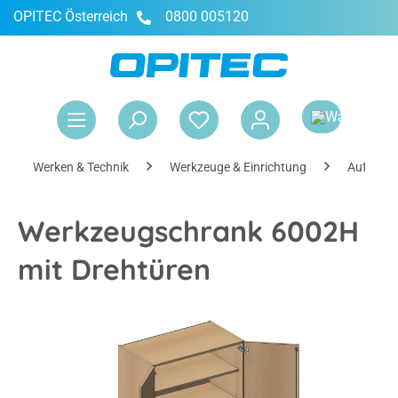
OPITEC Österreich
0800 005120
alt springen
War
Werken & Technik
Werkzeuge & Einrichtung
Aufbewa
Werkzeugschrank 6002H
mit Drehtüren
Bildergalerie überspringen