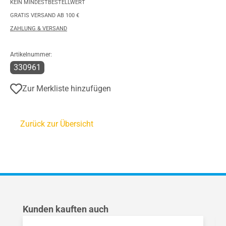
KEIN MINDESTBESTELLWERT
GRATIS VERSAND AB 100 €
ZAHLUNG & VERSAND
Artikelnummer:
330961
Zur Merkliste hinzufügen
Zurück zur Übersicht
Produktgalerie überspringen
Kunden kauften auch