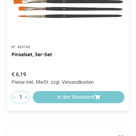
N°:
469140
Pinselset, 3er-Set
Regulärer Preis:
€ 6,19
Preise inkl. MwSt. zzgl. Versandkosten
-
+
In den Warenkorb