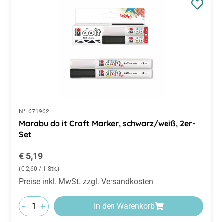
N°:
671962
Marabu do it Craft Marker, schwarz/weiß, 2er-
Set
Regulärer Preis:
€ 5,19
(€ 2,60 / 1 Stk.)
Preise inkl. MwSt. zzgl. Versandkosten
-
+
In den Warenkorb