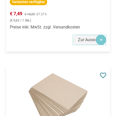
Varianten verfügbar
Verkaufspreis:
€ 7,49
Regulärer Preis:
€ 10,29
-27.21%
(€ 0,62 / 1 Stk.)
Preise inkl. MwSt. zzgl. Versandkosten
Zur Auswahl