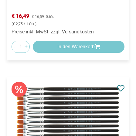
Verkaufspreis:
€ 16,49
Regulärer Preis:
€ 16,59
-0.6%
(€ 2,75 / 1 Stk.)
Preise inkl. MwSt. zzgl. Versandkosten
-
+
In den Warenkorb