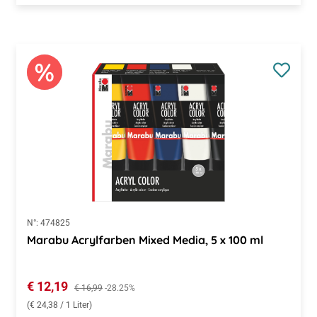
N°:
474825
Marabu Acrylfarben Mixed Media, 5 x 100 ml
Verkaufspreis:
€ 12,19
Regulärer Preis:
€ 16,99
-28.25%
(€ 24,38 / 1 Liter)