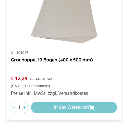
N°:
404017
Graupappe, 10 Bogen (400 x 500 mm)
Verkaufspreis:
€ 13,39
Regulärer Preis:
€ 13,49
-0.74%
(€ 6,70 / 1 Quadratmeter)
Preise inkl. MwSt. zzgl. Versandkosten
-
+
In den Warenkorb