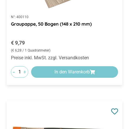
N°:
400110
Graupappe, 50 Bogen (148 x 210 mm)
Regulärer Preis:
€ 9,79
(€ 6,28 / 1 Quadratmeter)
Preise inkl. MwSt. zzgl. Versandkosten
-
+
In den Warenkorb