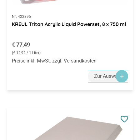
N°:
422895
KREUL Triton Acrylic Liquid Powerset, 8 x 750 ml
Regulärer Preis:
€ 77,49
(€ 12,92 / 1 Liter)
Preise inkl. MwSt. zzgl. Versandkosten
Zur Auswahl