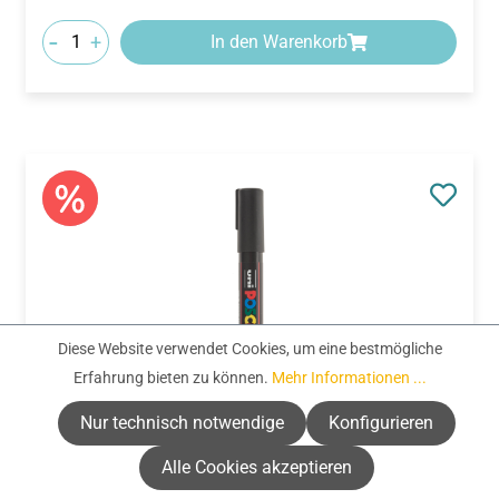
-
+
In den Warenkorb
Diese Website verwendet Cookies, um eine bestmögliche
Erfahrung bieten zu können.
Mehr Informationen ...
Nur technisch notwendige
Konfigurieren
N°:
622387
POSCA Marker PC-5M, schwarz (1,8-2,5 mm)
Alle Cookies akzeptieren