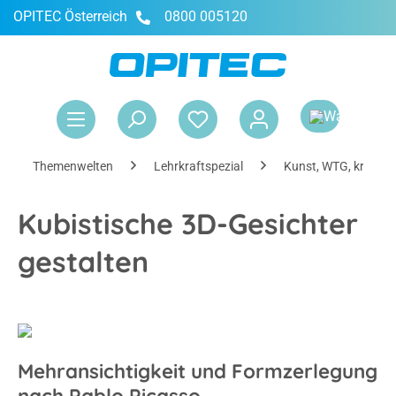
OPITEC Österreich
0800 005120
alt springen
War
Themenwelten
Lehrkraftspezial
Kunst, WTG, kreativ
Kubistische 3D-Gesichter
gestalten
Mehransichtigkeit und Formzerlegung