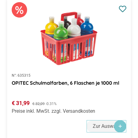
N°:
635315
OPITEC Schulmalfarben, 6 Flaschen je 1000 ml
Verkaufspreis:
€ 31,99
Regulärer Preis:
€ 32,09
-0.31%
Preise inkl. MwSt. zzgl. Versandkosten
Zur Auswahl