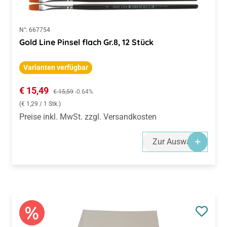
N°:
667754
Gold Line Pinsel flach Gr.8, 12 Stück
Varianten verfügbar
Verkaufspreis:
€ 15,49
Regulärer Preis:
€ 15,59
-0.64%
(€ 1,29 / 1 Stk.)
Preise inkl. MwSt. zzgl. Versandkosten
Zur Auswahl