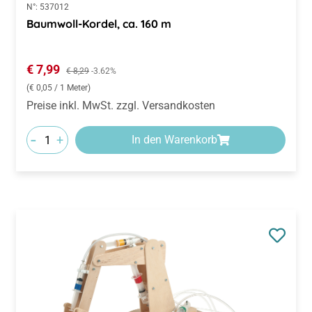
N°:
537012
Baumwoll-Kordel, ca. 160 m
Verkaufspreis:
€ 7,99
Regulärer Preis:
€ 8,29
-3.62%
(€ 0,05 / 1 Meter)
Preise inkl. MwSt. zzgl. Versandkosten
-
+
In den Warenkorb