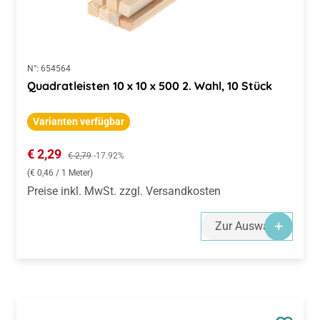
N°:
654564
Quadratleisten 10 x 10 x 500 2. Wahl, 10 Stück
Varianten verfügbar
Verkaufspreis:
€ 2,29
Regulärer Preis:
€ 2,79
-17.92%
(€ 0,46 / 1 Meter)
Preise inkl. MwSt. zzgl. Versandkosten
Zur Auswahl