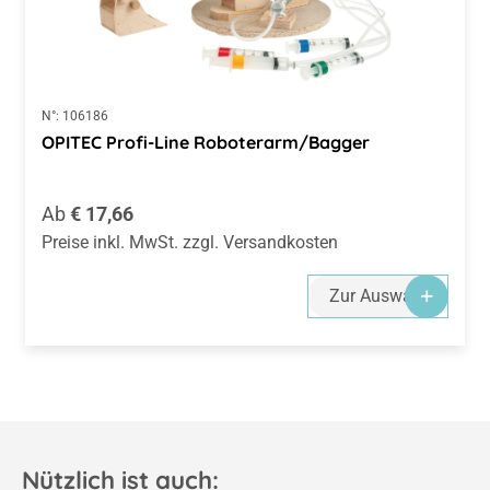
N°:
106186
OPITEC Profi-Line Roboterarm/Bagger
Regulärer Preis:
Ab
€ 17,66
Preise inkl. MwSt. zzgl. Versandkosten
Zur Auswahl
Nützlich ist auch: