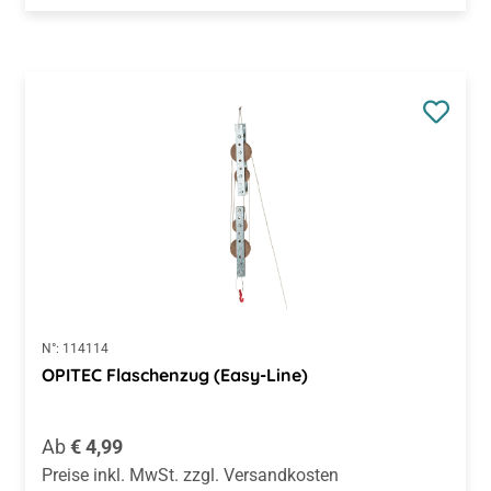
N°:
114114
OPITEC Flaschenzug (Easy-Line)
Regulärer Preis:
Ab
€ 4,99
Preise inkl. MwSt. zzgl. Versandkosten