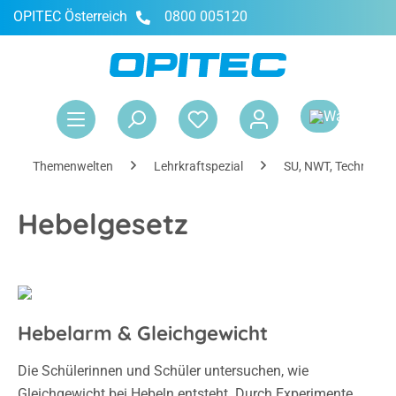
OPITEC Österreich
0800 005120
alt springen
War
Themenwelten
Lehrkraftspezial
SU, NWT, Technik & 
Hebelgesetz
Hebelarm & Gleichgewicht
Die Schülerinnen und Schüler untersuchen, wie
Gleichgewicht bei Hebeln entsteht. Durch Experimente