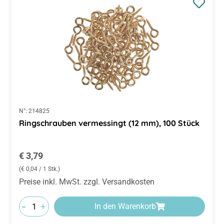
N°:
214825
Ringschrauben vermessingt (12 mm), 100 Stück
Regulärer Preis:
€ 3,79
(€ 0,04 / 1 Stk.)
Preise inkl. MwSt. zzgl. Versandkosten
-
+
In den Warenkorb