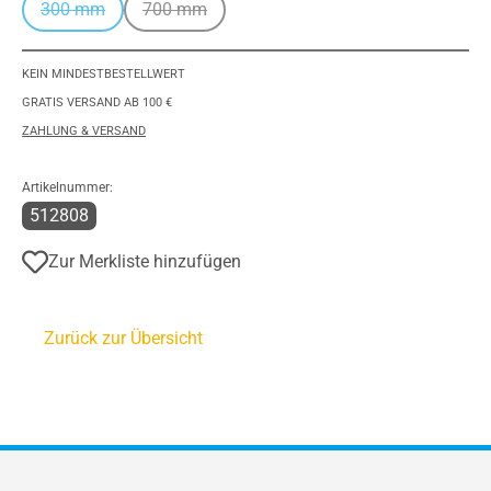
300 mm
700 mm
(Diese Option ist zurzeit nicht verfügbar.)
(Diese Option ist zurzeit nicht verfügbar.)
KEIN MINDESTBESTELLWERT
GRATIS VERSAND AB 100 €
ZAHLUNG & VERSAND
Artikelnummer:
512808
Zur Merkliste hinzufügen
Zurück zur Übersicht