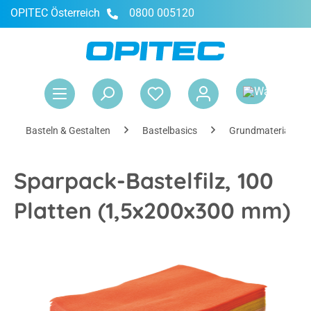
OPITEC Österreich
0800 005120
alt springen
War
Basteln & Gestalten
Bastelbasics
Grundmaterialien
Sparpack-Bastelfilz, 100
Platten (1,5x200x300 mm)
Bildergalerie überspringen