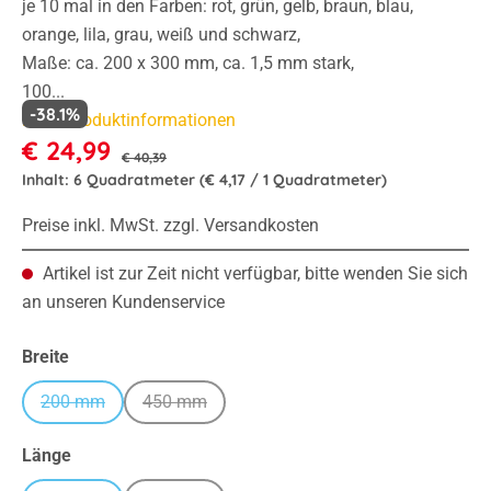
je 10 mal in den Farben: rot, grün, gelb, braun, blau,
orange, lila, grau, weiß und schwarz,
Maße: ca. 200 x 300 mm, ca. 1,5 mm stark,
100...
-38.1%
Mehr Produktinformationen
€ 24,99
€ 40,39
Inhalt:
6 Quadratmeter
(€ 4,17 / 1 Quadratmeter)
Preise inkl. MwSt. zzgl. Versandkosten
Artikel ist zur Zeit nicht verfügbar, bitte wenden Sie sich
an unseren Kundenservice
auswählen
Breite
200 mm
450 mm
(Diese Option ist zurzeit nicht verfügbar.)
(Diese Option ist zurzeit nicht verfügbar.)
auswählen
Länge