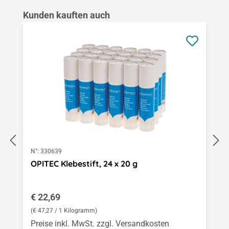
Produktgalerie überspringen
Kunden kauften auch
N°:
330639
OPITEC Klebestift, 24 x 20 g
Regulärer Preis:
€ 22,69
(€ 47,27 / 1 Kilogramm)
Preise inkl. MwSt. zzgl. Versandkosten