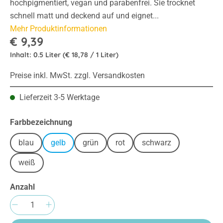
hochpigmentiert, vegan und parabenfrei. Sie trocknet
schnell matt und deckend auf und eignet...
Mehr Produktinformationen
€ 9,39
Inhalt:
0.5 Liter
(€ 18,78 / 1 Liter)
Preise inkl. MwSt. zzgl. Versandkosten
Lieferzeit 3-5 Werktage
auswählen
Farbbezeichnung
blau
gelb
grün
rot
schwarz
weiß
Anzahl
Produkt Anzahl: Gib den gewünschten Wert e