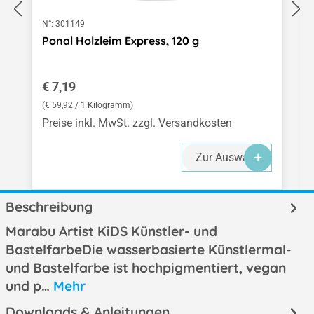
N°:
301149
Ponal Holzleim Express, 120 g
Regulärer Preis:
€ 7,19
(€ 59,92 / 1 Kilogramm)
Preise inkl. MwSt. zzgl. Versandkosten
Zur Auswahl
Beschreibung
Marabu Artist KiDS Künstler- und
BastelfarbeDie wasserbasierte Künstlermal-
und Bastelfarbe ist hochpigmentiert, vegan
und p…
Mehr
Downloads & Anleitungen