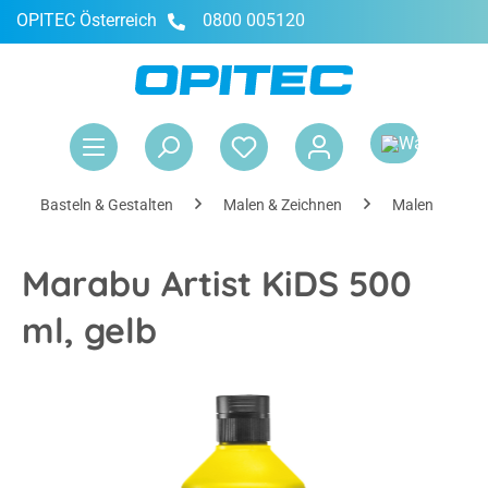
OPITEC Österreich
0800 005120
alt springen
War
Basteln & Gestalten
Malen & Zeichnen
Malen
Marabu Artist KiDS 500
ml, gelb
Bildergalerie überspringen