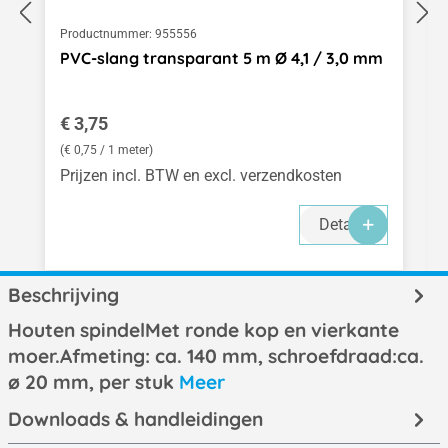
Productnummer:
955556
PVC-slang transparant 5 m Ø 4,1 / 3,0 mm
Normale prijs:
€ 3,75
(€ 0,75 / 1 meter)
Prijzen incl. BTW en excl. verzendkosten
Details
Beschrijving
Houten spindelMet ronde kop en vierkante
moer.Afmeting: ca. 140 mm, schroefdraad:ca.
ø 20 mm, per stuk
Meer
Downloads & handleidingen