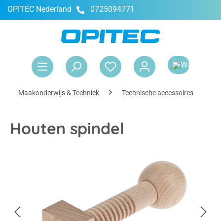
OPITEC Nederland
0725094771
hoofdinhoud
Win
Maakonderwijs & Techniek
Technische accessoires
B
Houten spindel
Afbeeldingengalerij overslaan