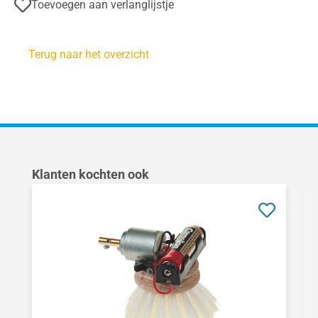
Toevoegen aan verlanglijstje
Terug naar het overzicht
Productgalerij overslaan
Klanten kochten ook