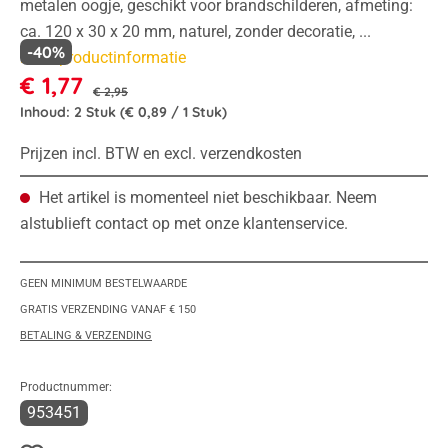
metalen oogje, geschikt voor brandschilderen, afmeting:
ca. 120 x 30 x 20 mm, naturel, zonder decoratie, ...
-40%
Meer productinformatie
€ 1,77
€ 2,95
Inhoud:
2 Stuk
(€ 0,89 / 1 Stuk)
Prijzen incl. BTW en excl. verzendkosten
Het artikel is momenteel niet beschikbaar. Neem
alstublieft contact op met onze klantenservice.
GEEN MINIMUM BESTELWAARDE
GRATIS VERZENDING VANAF € 150
BETALING & VERZENDING
Productnummer:
953451