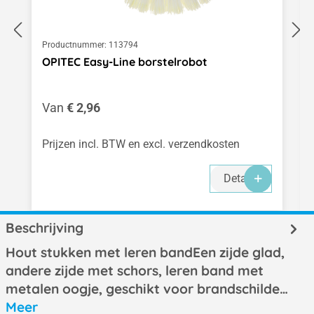
Productnummer:
113794
OPITEC Easy-Line borstelrobot
Normale prijs:
Van
€ 2,96
Prijzen incl. BTW en excl. verzendkosten
Details
Beschrijving
Hout stukken met leren bandEen zijde glad,
andere zijde met schors, leren band met
metalen oogje, geschikt voor brandschilde…
Meer