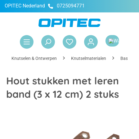
OPITEC Nederland
0725094771
hoofdinhoud
Win
Knutselen & Ontwerpen
Knutselmaterialen
Basismate
Hout stukken met leren
band (3 x 12 cm) 2 stuks
Afbeeldingengalerij overslaan