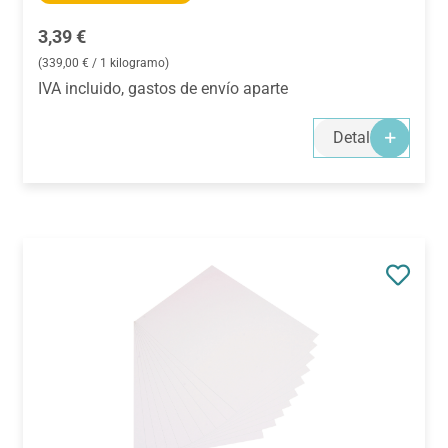
Precio normal:
3,39 €
(339,00 € / 1 kilogramo)
IVA incluido, gastos de envío aparte
Detalles