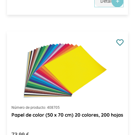
Detalles
Número de producto:
408705
Papel de color (50 x 70 cm) 20 colores, 200 hojas
Precio normal:
73,99 €