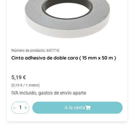
Número de producto:
647716
Cinta adhesiva de doble cara ( 15 mm x 50 m )
Precio normal:
5,19 €
(0,10 € / 1 metro)
IVA incluido, gastos de envío aparte
-
+
A la cesta