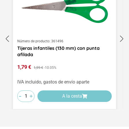
Número de producto:
361496
Tijeras infantiles (130 mm) con punta
afilada
Precio de venta:
1,79 €
Precio normal:
1,99 €
-10.05%
IVA incluido, gastos de envío aparte
-
-
-
+
+
+
A la cesta