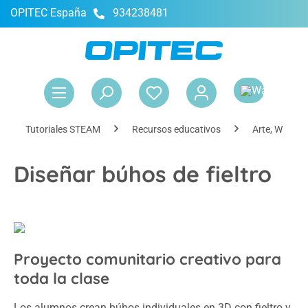
OPITEC España
934238481
enido principal
El 
Tutoriales STEAM
Recursos educativos
Arte, WTG, di
Diseñar búhos de fieltro
Proyecto comunitario creativo para
toda la clase
Los alumnos crean búhos individuales en 3D con fieltro y