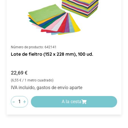
Número de producto:
642141
Lote de fieltro (152 x 228 mm), 100 ud.
Precio normal:
22,69 €
(6,55 € / 1 metro cuadrado)
IVA incluido, gastos de envío aparte
-
+
A la cesta