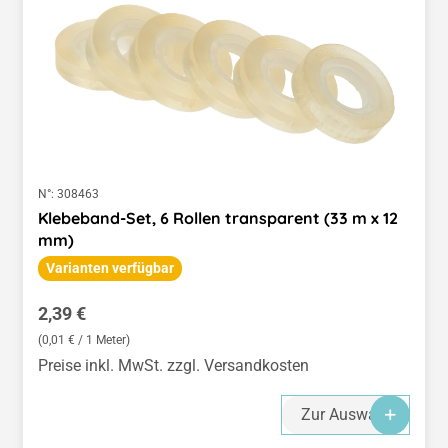
N°:
308463
Klebeband-Set, 6 Rollen transparent (33 m x 12
mm)
Varianten verfügbar
Regulärer Preis:
2,39 €
(0,01 € / 1 Meter)
Preise inkl. MwSt. zzgl. Versandkosten
Zur Auswahl