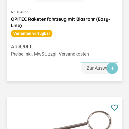
N°:
104966
OPITEC Raketenfahrzeug mit Blasrohr (Easy-
Line)
Varianten verfügbar
Regulärer Preis:
Ab
3,98 €
Preise inkl. MwSt. zzgl. Versandkosten
Zur Auswahl