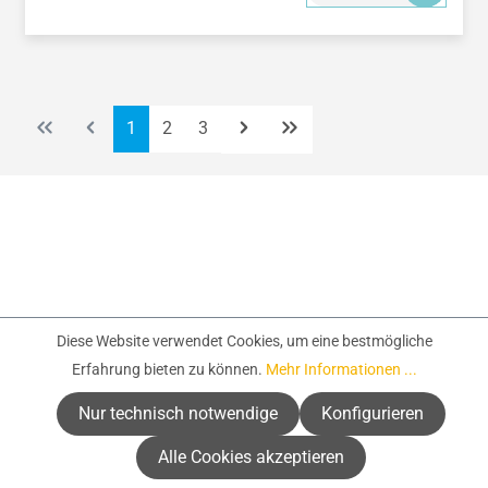
Seite
Seite
Seite
1
2
3
Diese Website verwendet Cookies, um eine bestmögliche
Erfahrung bieten zu können.
Mehr Informationen ...
Nur technisch notwendige
Konfigurieren
Service-Hotline
Alle Cookies akzeptieren