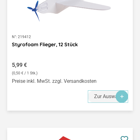
N°:
219412
Styrofoam Flieger, 12 Stück
Regulärer Preis:
5,99 €
(0,50 € / 1 Stk.)
Preise inkl. MwSt. zzgl. Versandkosten
Zur Auswahl