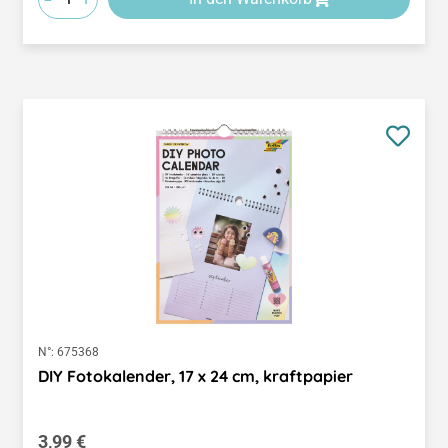
N°:
675368
DIY Fotokalender, 17 x 24 cm, kraftpapier
Regulärer Preis:
3,99 €