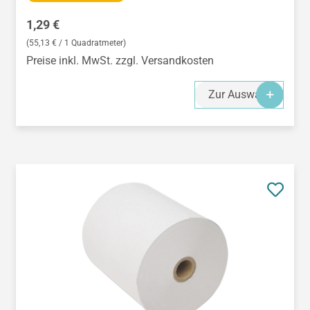
Regulärer Preis:
1,29 €
(55,13 € / 1 Quadratmeter)
Preise inkl. MwSt. zzgl. Versandkosten
Zur Auswahl