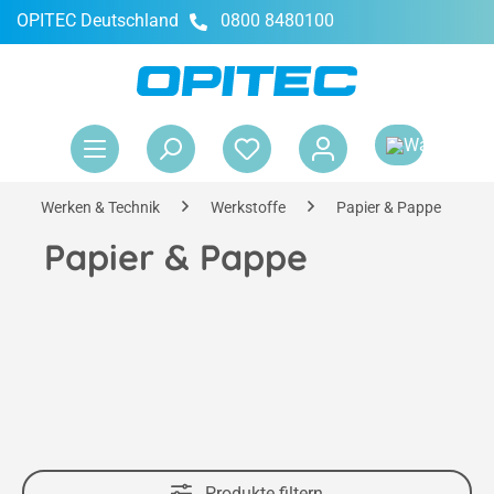
OPITEC Deutschland
0800 8480100
alt springen
War
Werken & Technik
Werkstoffe
Papier & Pappe
Papier & Pappe
Produkte filtern