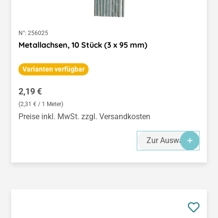
N°:
256025
Metallachsen, 10 Stück (3 x 95 mm)
Varianten verfügbar
Regulärer Preis:
2,19 €
(2,31 € / 1 Meter)
Preise inkl. MwSt. zzgl. Versandkosten
Zur Auswahl