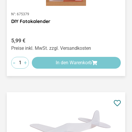
N°:
675379
DIY Fotokalender
Regulärer Preis:
5,99 €
Preise inkl. MwSt. zzgl. Versandkosten
-
+
In den Warenkorb