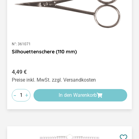
N°:
361071
Silhouettenschere (110 mm)
Regulärer Preis:
4,49 €
Preise inkl. MwSt. zzgl. Versandkosten
-
+
In den Warenkorb