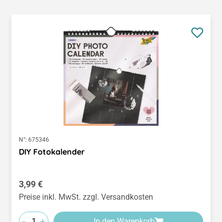
N°:
675346
DIY Fotokalender
Regulärer Preis:
3,99 €
Preise inkl. MwSt. zzgl. Versandkosten
-
+
In den Warenkorb