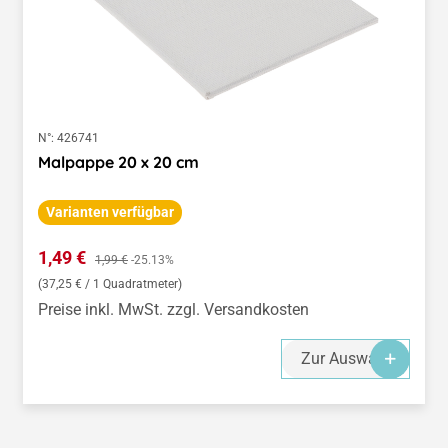
N°:
426741
Malpappe 20 x 20 cm
Varianten verfügbar
Verkaufspreis:
1,49 €
Regulärer Preis:
1,99 €
-25.13%
(37,25 € / 1 Quadratmeter)
Preise inkl. MwSt. zzgl. Versandkosten
Zur Auswahl