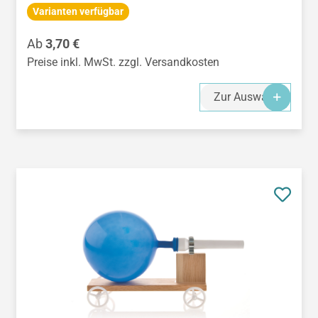
Varianten verfügbar
Regulärer Preis:
Ab
3,70 €
Preise inkl. MwSt. zzgl. Versandkosten
Zur Auswahl