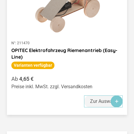
N°:
211470
OPITEC Elektrofahrzeug Riemenantrieb (Easy-
Line)
Varianten verfügbar
Regulärer Preis:
Ab
4,65 €
Preise inkl. MwSt. zzgl. Versandkosten
Zur Auswahl