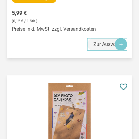
Regulärer Preis:
5,99 €
(0,12 € / 1 Stk.)
Preise inkl. MwSt. zzgl. Versandkosten
Zur Auswahl