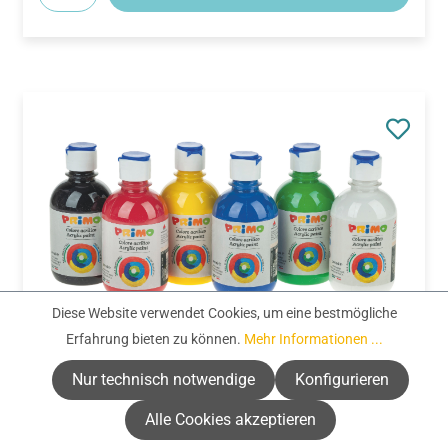
Diese Website verwendet Cookies, um eine bestmögliche
Erfahrung bieten zu können.
Mehr Informationen ...
N°:
656692
Primo Acrylfarben Set (6 x 300 ml)
Nur technisch notwendige
Konfigurieren
Alle Cookies akzeptieren
Regulärer Preis:
29,99 €