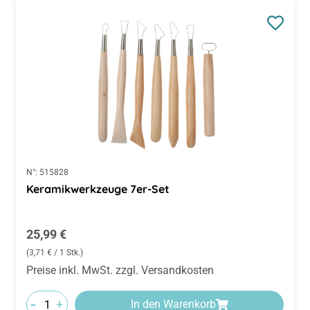
N°:
515828
Keramikwerkzeuge 7er-Set
Regulärer Preis:
25,99 €
(3,71 € / 1 Stk.)
Preise inkl. MwSt. zzgl. Versandkosten
-
+
In den Warenkorb