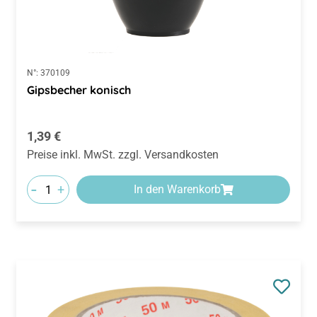
N°:
370109
Gipsbecher konisch
Regulärer Preis:
1,39 €
Preise inkl. MwSt. zzgl. Versandkosten
-
+
In den Warenkorb