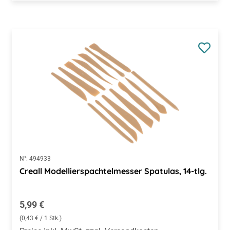
N°:
494933
Creall Modellierspachtelmesser Spatulas, 14-tlg.
Regulärer Preis:
5,99 €
(0,43 € / 1 Stk.)