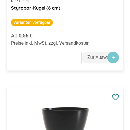
N°:
510303
Styropor-Kugel (6 cm)
Varianten verfügbar
Regulärer Preis:
Ab
0,56 €
Preise inkl. MwSt. zzgl. Versandkosten
Zur Auswahl