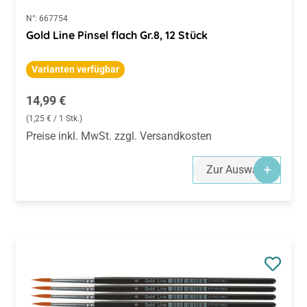
N°:
667754
Gold Line Pinsel flach Gr.8, 12 Stück
Varianten verfügbar
Regulärer Preis:
14,99 €
(1,25 € / 1 Stk.)
Preise inkl. MwSt. zzgl. Versandkosten
Zur Auswahl