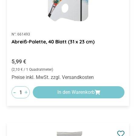
N°:
661493
Abreiß-Palette, 40 Blatt (31 x 23 cm)
Regulärer Preis:
5,99 €
(2,10 € / 1 Quadratmeter)
Preise inkl. MwSt. zzgl. Versandkosten
-
+
In den Warenkorb