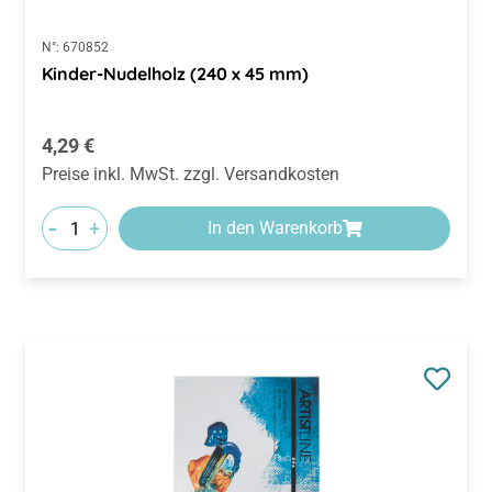
N°:
670852
Kinder-Nudelholz (240 x 45 mm)
Regulärer Preis:
4,29 €
Preise inkl. MwSt. zzgl. Versandkosten
-
+
In den Warenkorb