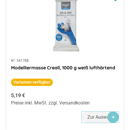
N°:
541788
Modelliermasse Creall, 1000 g weiß lufthärtend
Varianten verfügbar
Regulärer Preis:
5,19 €
Preise inkl. MwSt. zzgl. Versandkosten
Zur Auswahl