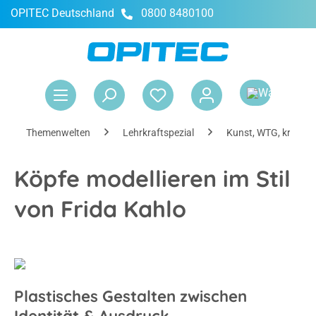
OPITEC Deutschland
0800 8480100
alt springen
War
Themenwelten
Lehrkraftspezial
Kunst, WTG, kreativ
Köpfe modellieren im Stil
von Frida Kahlo
Plastisches Gestalten zwischen