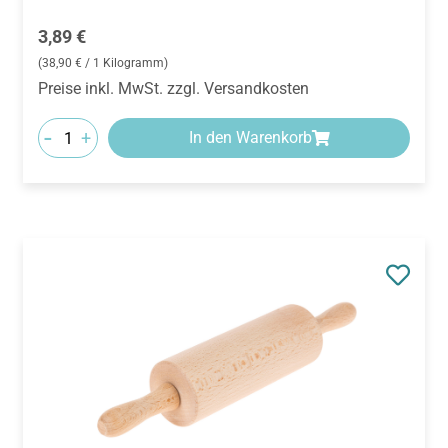
Regulärer Preis:
3,89 €
(38,90 € / 1 Kilogramm)
Preise inkl. MwSt. zzgl. Versandkosten
-
+
In den Warenkorb