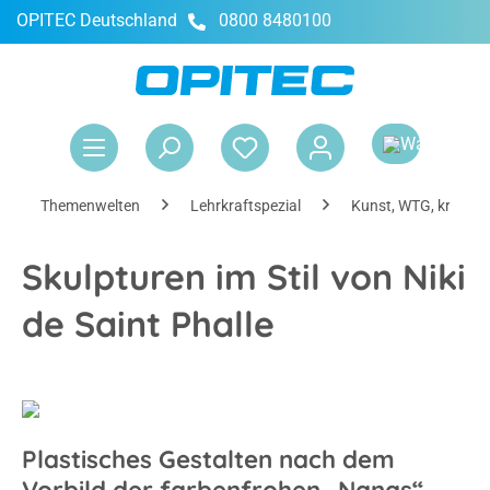
OPITEC Deutschland
0800 8480100
alt springen
War
Themenwelten
Lehrkraftspezial
Kunst, WTG, kreativ
Skulpturen im Stil von Niki
de Saint Phalle
Plastisches Gestalten nach dem