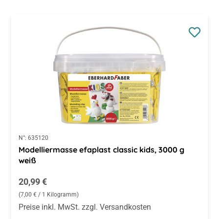
N°:
635120
Modelliermasse efaplast classic kids, 3000 g
weiß
Regulärer Preis:
20,99 €
(7,00 € / 1 Kilogramm)
Preise inkl. MwSt. zzgl. Versandkosten