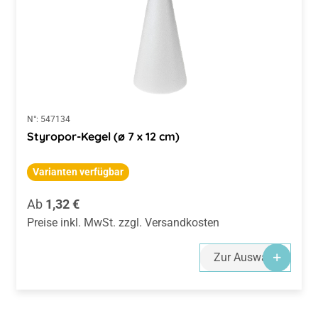
N°:
547134
Styropor-Kegel (ø 7 x 12 cm)
Varianten verfügbar
Regulärer Preis:
Ab
1,32 €
Preise inkl. MwSt. zzgl. Versandkosten
Zur Auswahl