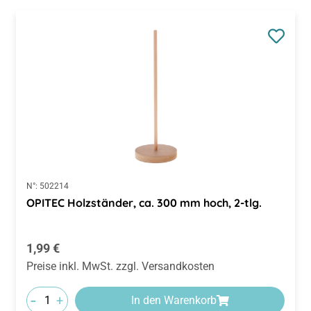
N°:
502214
OPITEC Holzständer, ca. 300 mm hoch, 2-tlg.
Regulärer Preis:
1,99 €
Preise inkl. MwSt. zzgl. Versandkosten
-
+
In den Warenkorb