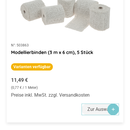
N°:
503863
Modellierbinden (3 m x 6 cm), 5 Stück
Varianten verfügbar
Regulärer Preis:
11,49 €
(0,77 € / 1 Meter)
Preise inkl. MwSt. zzgl. Versandkosten
Zur Auswahl