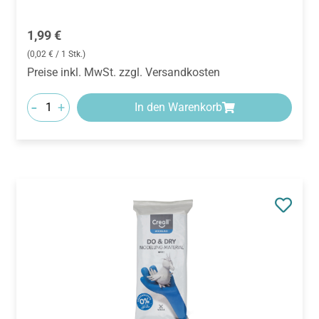
Regulärer Preis:
1,99 €
(0,02 € / 1 Stk.)
Preise inkl. MwSt. zzgl. Versandkosten
-
+
In den Warenkorb