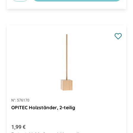
N°:
576170
OPITEC Holzständer, 2-teilig
Regulärer Preis:
1,99 €