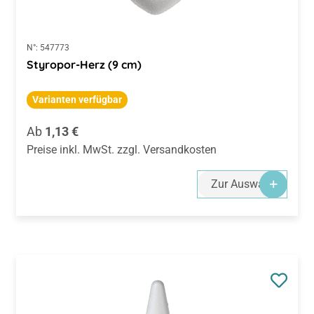
N°:
547773
Styropor-Herz (9 cm)
Varianten verfügbar
Regulärer Preis:
Ab
1,13 €
Preise inkl. MwSt. zzgl. Versandkosten
Zur Auswahl