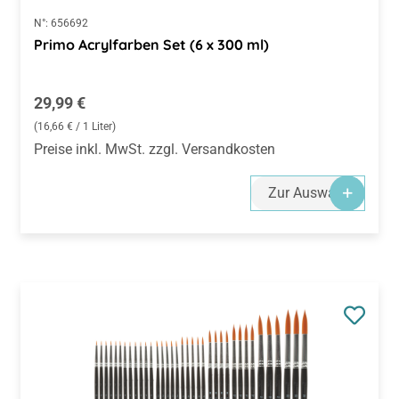
N°:
656692
Primo Acrylfarben Set (6 x 300 ml)
Regulärer Preis:
29,99 €
(16,66 € / 1 Liter)
Preise inkl. MwSt. zzgl. Versandkosten
Zur Auswahl