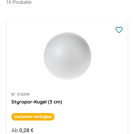
16 Produkte
N°:
510299
Styropor-Kugel (3 cm)
Varianten verfügbar
Regulärer Preis:
Ab
0,28 €