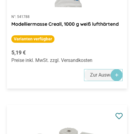
N°:
541788
Modelliermasse Creall, 1000 g weiß lufthärtend
Varianten verfügbar
Regulärer Preis:
5,19 €
Preise inkl. MwSt. zzgl. Versandkosten
Zur Auswahl