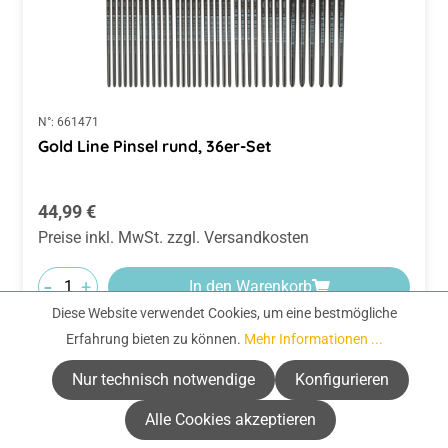
N°:
661471
Gold Line Pinsel rund, 36er-Set
Regulärer Preis:
44,99 €
Preise inkl. MwSt. zzgl. Versandkosten
-
+
In den Warenkorb
Diese Website verwendet Cookies, um eine bestmögliche
Erfahrung bieten zu können.
Mehr Informationen ...
Nur technisch notwendige
Konfigurieren
Alle Cookies akzeptieren