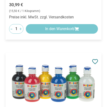
Regulärer Preis:
30,99 €
(15,50 € / 1 Kilogramm)
Preise inkl. MwSt. zzgl. Versandkosten
-
+
In den Warenkorb