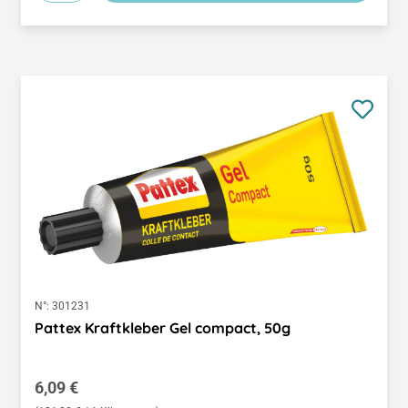
N°:
301231
Pattex Kraftkleber Gel compact, 50g
Regulärer Preis:
6,09 €