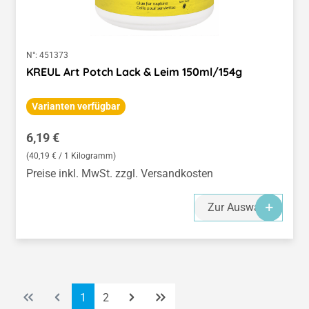
N°:
451373
KREUL Art Potch Lack & Leim 150ml/154g
Varianten verfügbar
Regulärer Preis:
6,19 €
(40,19 € / 1 Kilogramm)
Preise inkl. MwSt. zzgl. Versandkosten
Zur Auswahl
Seite
Seite
1
2