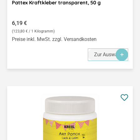
Pattex Kraftkleber transparent, 50 g
Regulärer Preis:
6,19 €
(123,80 € / 1 Kilogramm)
Preise inkl. MwSt. zzgl. Versandkosten
Zur Auswahl