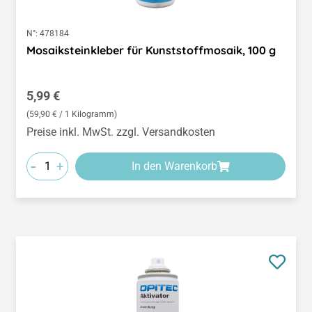
N°:
478184
Mosaiksteinkleber für Kunststoffmosaik, 100 g
Regulärer Preis:
5,99 €
(59,90 € / 1 Kilogramm)
Preise inkl. MwSt. zzgl. Versandkosten
-
+
In den Warenkorb