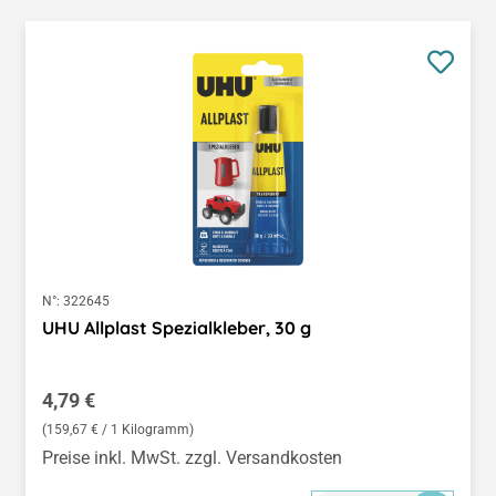
N°:
322645
UHU Allplast Spezialkleber, 30 g
Regulärer Preis:
4,79 €
(159,67 € / 1 Kilogramm)
Preise inkl. MwSt. zzgl. Versandkosten