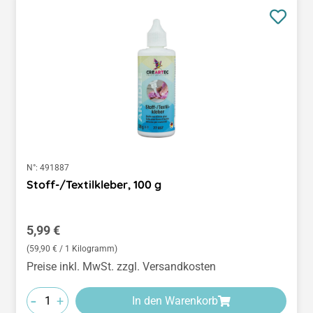
N°:
491887
Stoff-/Textilkleber, 100 g
Regulärer Preis:
5,99 €
(59,90 € / 1 Kilogramm)
Preise inkl. MwSt. zzgl. Versandkosten
-
+
In den Warenkorb