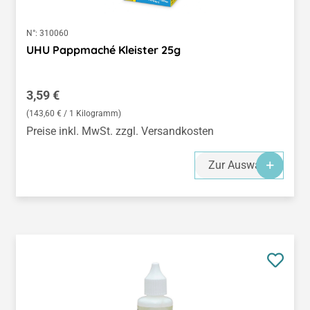
N°:
310060
UHU Pappmaché Kleister 25g
Regulärer Preis:
3,59 €
(143,60 € / 1 Kilogramm)
Preise inkl. MwSt. zzgl. Versandkosten
Zur Auswahl