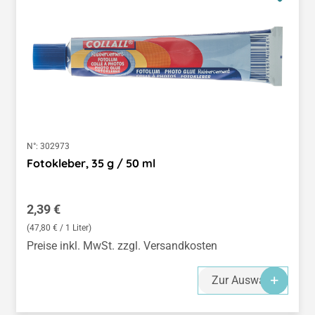
N°:
302973
Fotokleber, 35 g / 50 ml
Regulärer Preis:
2,39 €
(47,80 € / 1 Liter)
Preise inkl. MwSt. zzgl. Versandkosten
Zur Auswahl