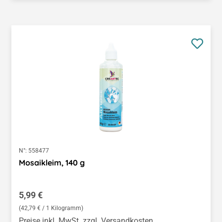
N°:
558477
Mosaikleim, 140 g
Regulärer Preis:
5,99 €
(42,79 € / 1 Kilogramm)
Preise inkl. MwSt. zzgl. Versandkosten