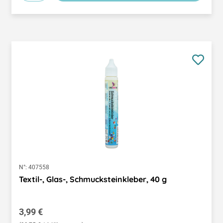
N°:
407558
Textil-, Glas-, Schmucksteinkleber, 40 g
Regulärer Preis:
3,99 €