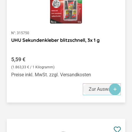
N°:
315750
UHU Sekundenkleber blitzschnell, 3x 1 g
Regulärer Preis:
5,59 €
(1.863,33 € / 1 Kilogramm)
Preise inkl. MwSt. zzgl. Versandkosten
Zur Auswahl