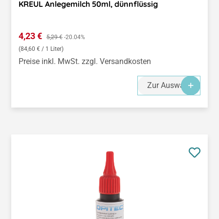
KREUL Anlegemilch 50ml, dünnflüssig
Verkaufspreis:
4,23 €
Regulärer Preis:
5,29 €
-20.04%
(84,60 € / 1 Liter)
Preise inkl. MwSt. zzgl. Versandkosten
Zur Auswahl