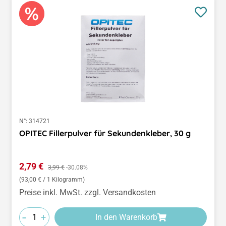
N°:
314721
OPITEC Fillerpulver für Sekundenkleber, 30 g
Verkaufspreis:
2,79 €
Regulärer Preis:
3,99 €
-30.08%
(93,00 € / 1 Kilogramm)
Preise inkl. MwSt. zzgl. Versandkosten
-
+
In den Warenkorb