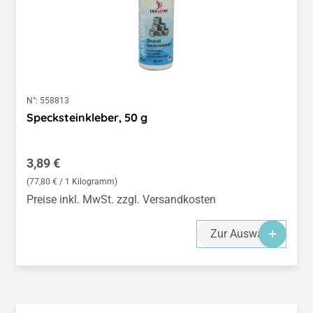
N°:
558813
Specksteinkleber, 50 g
Regulärer Preis:
3,89 €
(77,80 € / 1 Kilogramm)
Preise inkl. MwSt. zzgl. Versandkosten
Zur Auswahl