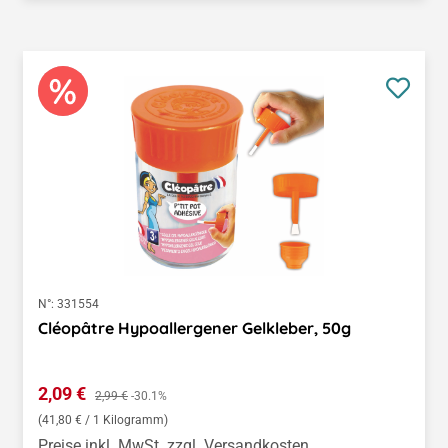
N°:
331554
Cléopâtre Hypoallergener Gelkleber, 50g
Verkaufspreis:
2,09 €
Regulärer Preis:
2,99 €
-30.1%
(41,80 € / 1 Kilogramm)
Preise inkl. MwSt. zzgl. Versandkosten