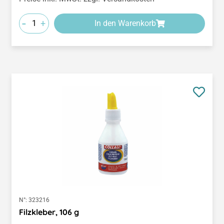
-
+
In den Warenkorb
N°:
323216
Filzkleber, 106 g