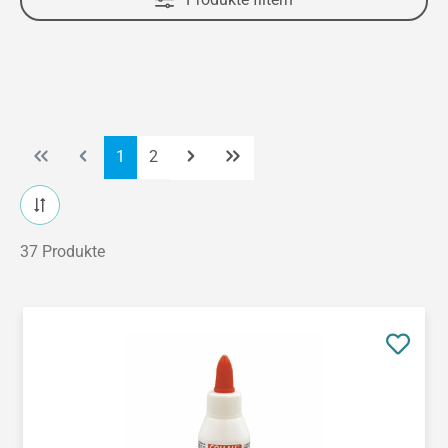
Seite
Seite
1
2
37 Produkte