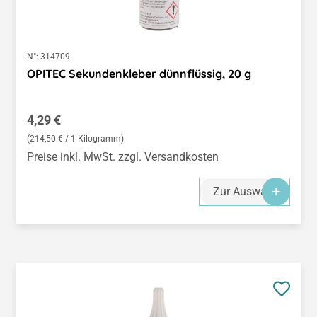
N°:
314709
OPITEC Sekundenkleber dünnflüssig, 20 g
Regulärer Preis:
4,29 €
(214,50 € / 1 Kilogramm)
Preise inkl. MwSt. zzgl. Versandkosten
Zur Auswahl