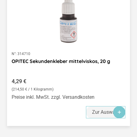
N°:
314710
OPITEC Sekundenkleber mittelviskos, 20 g
Regulärer Preis:
4,29 €
(214,50 € / 1 Kilogramm)
Preise inkl. MwSt. zzgl. Versandkosten
Zur Auswahl