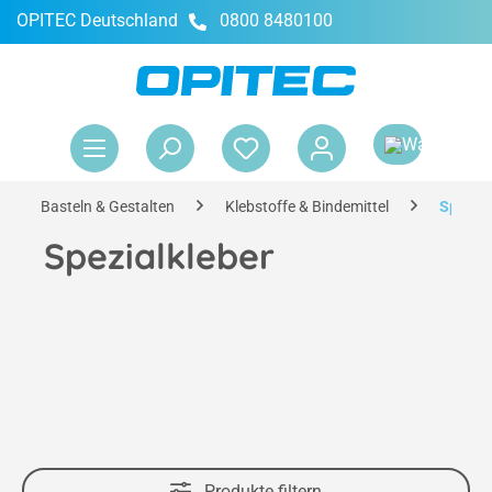
OPITEC Deutschland
0800 8480100
alt springen
War
Basteln & Gestalten
Klebstoffe & Bindemittel
Spezial
Spezialkleber
Produkte filtern