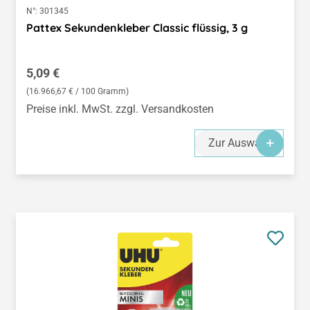
N°:
301345
Pattex Sekundenkleber Classic flüssig, 3 g
Regulärer Preis:
5,09 €
(16.966,67 € / 100 Gramm)
Preise inkl. MwSt. zzgl. Versandkosten
Zur Auswahl