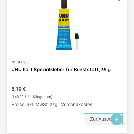
N°:
300258
UHU hart Spezialkleber für Kunststoff, 35 g
Regulärer Preis:
5,19 €
(148,29 € / 1 Kilogramm)
Preise inkl. MwSt. zzgl. Versandkosten
Zur Auswahl