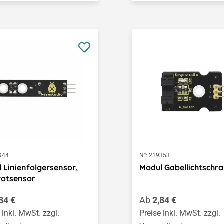
944
N°:
219353
 Linienfolgersensor,
Modul Gabellichtschr
rotsensor
ärer Preis:
Regulärer Preis:
84 €
Ab
2,84 €
 inkl. MwSt. zzgl.
Preise inkl. MwSt. zzgl.