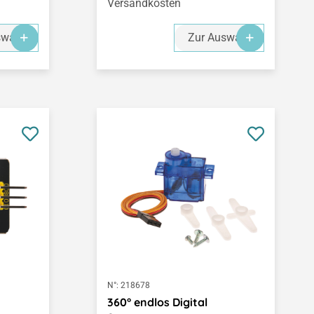
Versandkosten
swahl
Zur Auswahl
N°:
218678
360° endlos Digital