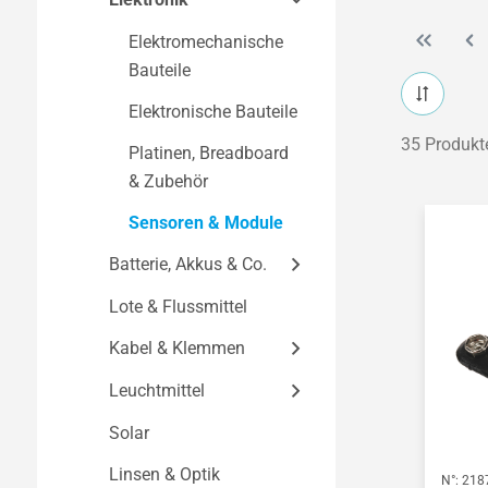
Bausätze nach
Holzbearbeitung
Elektromechanische
Themen
Elektronik &
Bauteile
Elektromechanik
Fahrzeugmodelle
Elektronische Bauteile
Metallbearbeitung &
Flugmodelle
35 Produkt
Platinen, Breadboard
Blechbearbeitung
Schiffsmodelle
& Zubehör
Kunststoffbearbeitung
Funktionsmodelle
Sensoren & Module
& Acrylbearbeitung
Batterie, Akkus & Co.
BNE - Bildung für
nachhaltige
Lote & Flussmittel
Batterien & Akkus
Entwicklung
Kabel & Klemmen
Ladegeräte &
Uhren, Lampen &
Netzgeräte
Leuchtmittel
Alltagshelfer
Schaltdrähte & Litzen
Batteriehalter &
Konstruktionsbaukästen
Stecker, Buchsen &
Solar
LED & Lämpchen
Zubehör
Klemmen
Saisonale Bausätze
Linsen & Optik
Fassungen & Zubehör
N°:
218