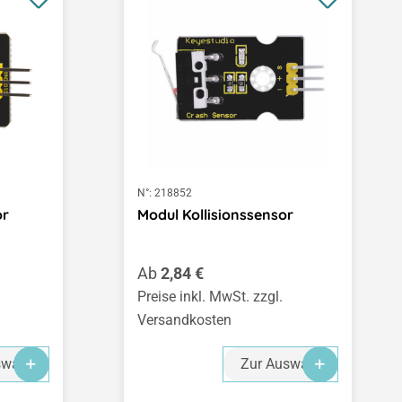
N°:
218852
or
Modul Kollisionssensor
Regulärer Preis:
Ab
2,84 €
Preise inkl. MwSt. zzgl.
Versandkosten
swahl
Zur Auswahl