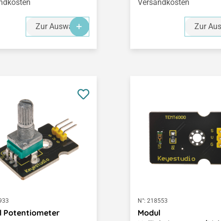
ndkosten
Versandkosten
Zur Auswahl
Zur Au
933
N°:
218553
l Potentiometer
Modul