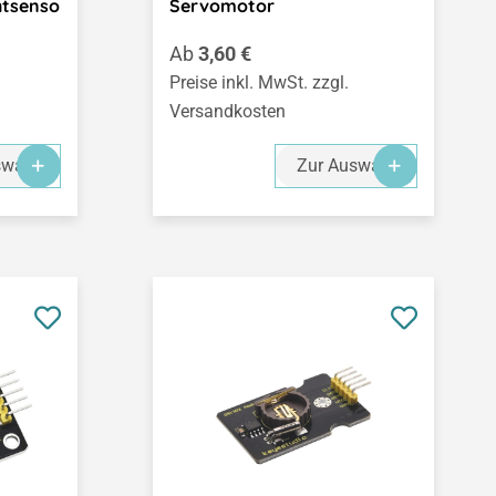
htsenso
Servomotor
Regulärer Preis:
Ab
3,60 €
Preise inkl. MwSt. zzgl.
Versandkosten
swahl
Zur Auswahl