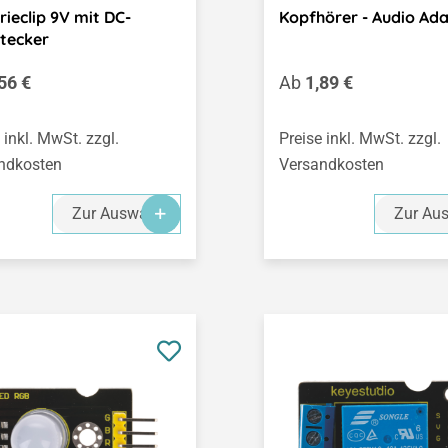
rieclip 9V mit DC-
Kopfhörer - Audio Ad
tecker
ärer Preis:
Regulärer Preis:
56 €
Ab
1,89 €
 inkl. MwSt. zzgl.
Preise inkl. MwSt. zzgl.
ndkosten
Versandkosten
Zur Auswahl
Zur Au