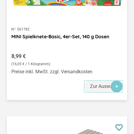
N°:
561782
MINI Spielknete-Basic, 4er-Set, 140 g Dosen
Regulärer Preis:
8,99 €
(16,05 € / 1 Kilogramm)
Preise inkl. MwSt. zzgl. Versandkosten
Zur Auswahl