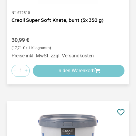
N°:
672810
Creall Super Soft Knete, bunt (5x 350 g)
Regulärer Preis:
30,99 €
(17,71 € / 1 Kilogramm)
Preise inkl. MwSt. zzgl. Versandkosten
-
+
In den Warenkorb