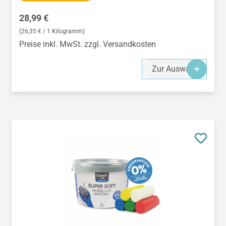
Regulärer Preis:
28,99 €
(26,35 € / 1 Kilogramm)
Preise inkl. MwSt. zzgl. Versandkosten
Zur Auswahl