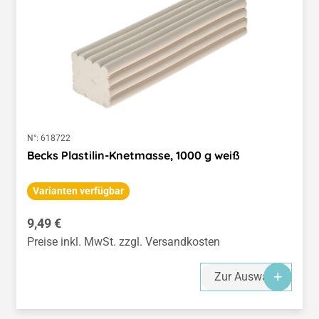
N°:
618722
Becks Plastilin-Knetmasse, 1000 g weiß
Varianten verfügbar
Regulärer Preis:
9,49 €
Preise inkl. MwSt. zzgl. Versandkosten
Zur Auswahl