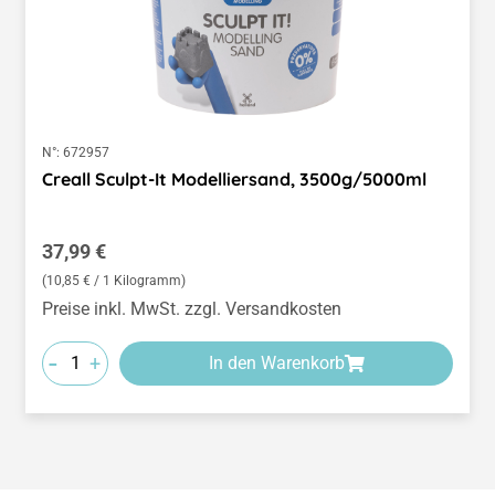
N°:
672957
Creall Sculpt-It Modelliersand, 3500g/5000ml
Regulärer Preis:
37,99 €
(10,85 € / 1 Kilogramm)
Preise inkl. MwSt. zzgl. Versandkosten
-
+
In den Warenkorb