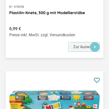
N°:
478058
Plastilin-Knete, 300 g mit Modellierstäbe
Regulärer Preis:
6,99 €
Preise inkl. MwSt. zzgl. Versandkosten
Zur Auswahl