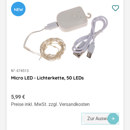
NEW
N°:
674513
Micro LED - Lichterkette, 50 LEDs
Regulärer Preis:
5,99 €
Preise inkl. MwSt. zzgl. Versandkosten
Zur Auswahl