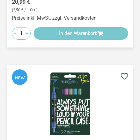
Regulärer Preis:
20,99 €
(3,50 € / 1 Stk.)
Preise inkl. MwSt. zzgl. Versandkosten
-
+
In den Warenkorb
NEW