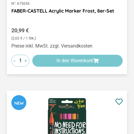
N°:
675656
FABER-CASTELL Acrylic Marker Frost, 8er-Set
Regulärer Preis:
20,99 €
(2,62 € / 1 Stk.)
Preise inkl. MwSt. zzgl. Versandkosten
-
+
In den Warenkorb
NEW