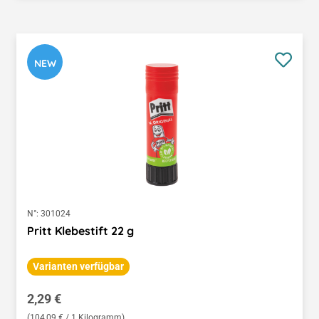
NEW
N°:
301024
Pritt Klebestift 22 g
Varianten verfügbar
Regulärer Preis:
2,29 €
(104,09 € / 1 Kilogramm)