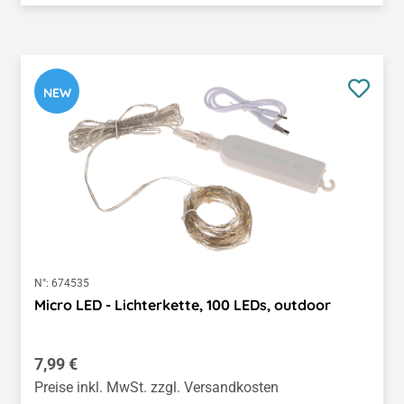
NEW
N°:
674535
Micro LED - Lichterkette, 100 LEDs, outdoor
Regulärer Preis:
7,99 €
Preise inkl. MwSt. zzgl. Versandkosten