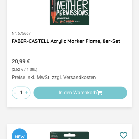
N°:
675667
FABER-CASTELL Acrylic Marker Flame, 8er-Set
Regulärer Preis:
20,99 €
(2,62 € / 1 Stk.)
Preise inkl. MwSt. zzgl. Versandkosten
-
+
In den Warenkorb
NEW