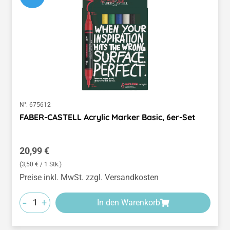
N°:
675612
FABER-CASTELL Acrylic Marker Basic, 6er-Set
Regulärer Preis:
20,99 €
(3,50 € / 1 Stk.)
Preise inkl. MwSt. zzgl. Versandkosten
-
+
In den Warenkorb