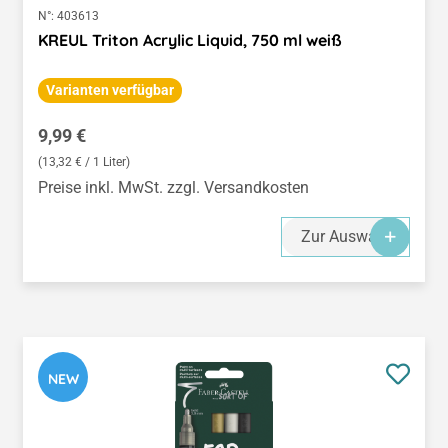
N°:
403613
KREUL Triton Acrylic Liquid, 750 ml weiß
Varianten verfügbar
Regulärer Preis:
9,99 €
(13,32 € / 1 Liter)
Preise inkl. MwSt. zzgl. Versandkosten
Zur Auswahl
NEW