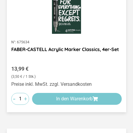
N°:
675634
FABER-CASTELL Acrylic Marker Classics, 4er-Set
Regulärer Preis:
13,99 €
(3,50 € / 1 Stk.)
Preise inkl. MwSt. zzgl. Versandkosten
-
+
In den Warenkorb