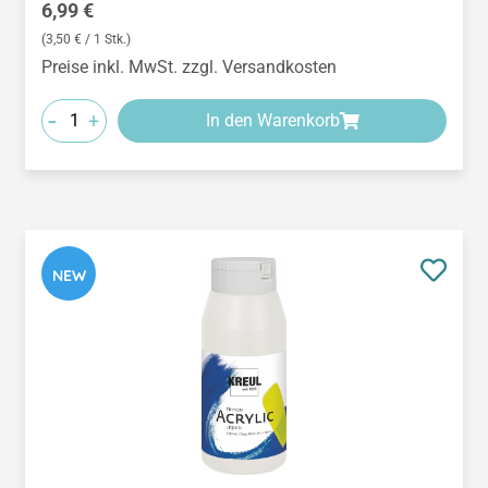
Regulärer Preis:
6,99 €
(3,50 € / 1 Stk.)
Preise inkl. MwSt. zzgl. Versandkosten
-
+
In den Warenkorb
NEW