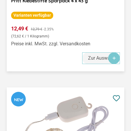
Pritt Klebestifte Sparpack 4 x 43 g
Varianten verfügbar
Verkaufspreis:
12,49 €
Regulärer Preis:
12,79 €
-2.35%
(72,62 € / 1 Kilogramm)
Preise inkl. MwSt. zzgl. Versandkosten
Zur Auswahl
NEW