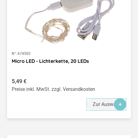
N°:
674502
Micro LED - Lichterkette, 20 LEDs
Regulärer Preis:
5,49 €
Preise inkl. MwSt. zzgl. Versandkosten
Zur Auswahl