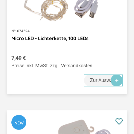
N°:
674524
Micro LED - Lichterkette, 100 LEDs
Regulärer Preis:
7,49 €
Preise inkl. MwSt. zzgl. Versandkosten
Zur Auswahl
NEW