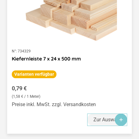
N°:
734329
Kiefernleiste 7 x 24 x 500 mm
Varianten verfügbar
Regulärer Preis:
0,79 €
(1,58 € / 1 Meter)
Preise inkl. MwSt. zzgl. Versandkosten
Zur Auswahl