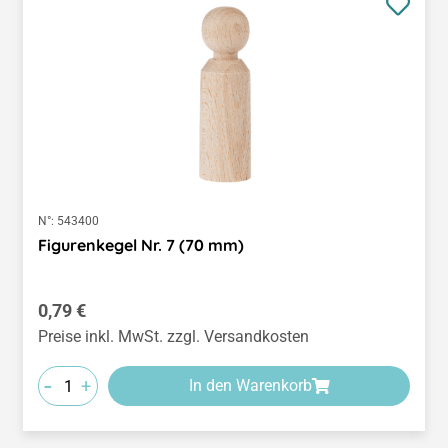
N°:
543400
Figurenkegel Nr. 7 (70 mm)
Regulärer Preis:
0,79 €
Preise inkl. MwSt. zzgl. Versandkosten
-
+
In den Warenkorb