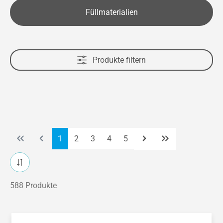
Füllmaterialien
Produkte filtern
Seite
Seite
Seite
Seite
Seite
1
2
3
4
5
588 Produkte