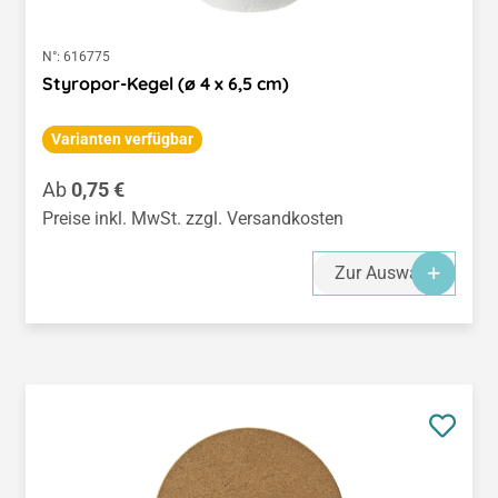
N°:
616775
Styropor-Kegel (ø 4 x 6,5 cm)
Varianten verfügbar
Regulärer Preis:
Ab
0,75 €
Preise inkl. MwSt. zzgl. Versandkosten
Zur Auswahl