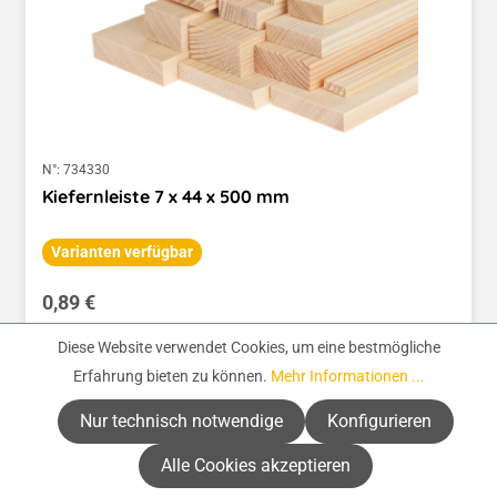
N°:
734330
Kiefernleiste 7 x 44 x 500 mm
Varianten verfügbar
Regulärer Preis:
0,89 €
(1,78 € / 1 Meter)
Diese Website verwendet Cookies, um eine bestmögliche
Preise inkl. MwSt. zzgl. Versandkosten
Erfahrung bieten zu können.
Mehr Informationen ...
Zur Auswahl
Nur technisch notwendige
Konfigurieren
Alle Cookies akzeptieren