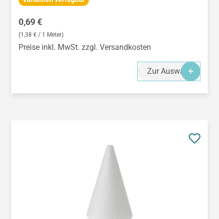
Regulärer Preis:
0,69 €
(1,38 € / 1 Meter)
Preise inkl. MwSt. zzgl. Versandkosten
Zur Auswahl