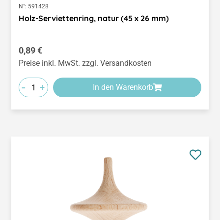
N°:
591428
Holz-Serviettenring, natur (45 x 26 mm)
Regulärer Preis:
0,89 €
Preise inkl. MwSt. zzgl. Versandkosten
-
+
In den Warenkorb