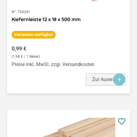
N°:
734341
Kiefernleiste 12 x 18 x 500 mm
Varianten verfügbar
Regulärer Preis:
0,99 €
(1,98 € / 1 Meter)
Preise inkl. MwSt. zzgl. Versandkosten
Zur Auswahl