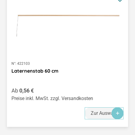
N°:
422103
Laternenstab 60 cm
Regulärer Preis:
Ab
0,56 €
Preise inkl. MwSt. zzgl. Versandkosten
Zur Auswahl