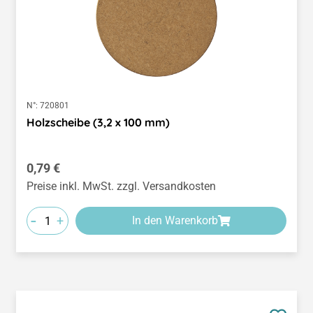
N°:
720801
Holzscheibe (3,2 x 100 mm)
Regulärer Preis:
0,79 €
Preise inkl. MwSt. zzgl. Versandkosten
-
+
In den Warenkorb