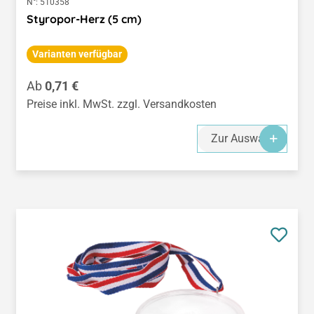
N°:
510358
Styropor-Herz (5 cm)
Varianten verfügbar
Regulärer Preis:
Ab
0,71 €
Preise inkl. MwSt. zzgl. Versandkosten
Zur Auswahl