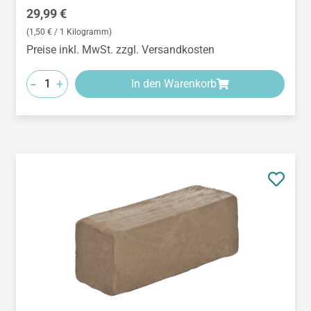
Regulärer Preis:
29,99 €
(1,50 € / 1 Kilogramm)
Preise inkl. MwSt. zzgl. Versandkosten
-
+
In den Warenkorb