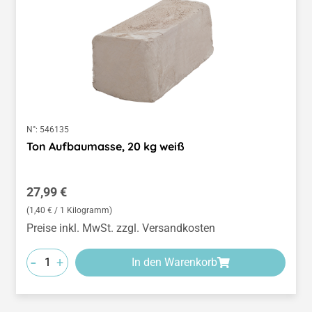
N°:
546135
Ton Aufbaumasse, 20 kg weiß
Regulärer Preis:
27,99 €
(1,40 € / 1 Kilogramm)
Preise inkl. MwSt. zzgl. Versandkosten
-
+
In den Warenkorb