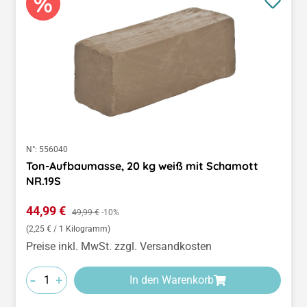
N°:
556040
Ton-Aufbaumasse, 20 kg weiß mit Schamott
NR.19S
Verkaufspreis:
44,99 €
Regulärer Preis:
49,99 €
-10%
(2,25 € / 1 Kilogramm)
Preise inkl. MwSt. zzgl. Versandkosten
-
+
In den Warenkorb