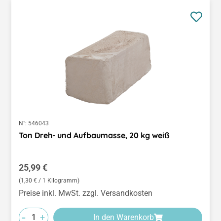
N°:
546043
Ton Dreh- und Aufbaumasse, 20 kg weiß
Regulärer Preis:
25,99 €
(1,30 € / 1 Kilogramm)
Preise inkl. MwSt. zzgl. Versandkosten
-
+
In den Warenkorb