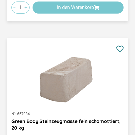
-
+
In den Warenkorb
N°:
657034
Green Body Steinzeugmasse fein schamottiert,
20 kg