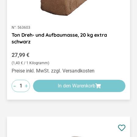
N°:
563603
Ton Dreh- und Aufbaumasse, 20 kg extra
schwarz
Regulärer Preis:
27,99 €
(1,40 € / 1 Kilogramm)
Preise inkl. MwSt. zzgl. Versandkosten
-
+
In den Warenkorb