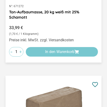
N°:
671272
Ton-Aufbaumasse, 20 kg weiß mit 25%
Schamott
Regulärer Preis:
33,99 €
(1,70 € / 1 Kilogramm)
Preise inkl. MwSt. zzgl. Versandkosten
-
+
In den Warenkorb