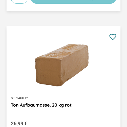
N°:
546032
Ton Aufbaumasse, 20 kg rot
Regulärer Preis:
26,99 €