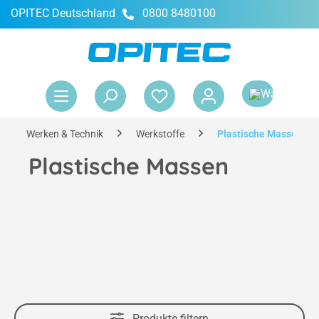
OPITEC Deutschland
0800 8480100
alt springen
War
Werken & Technik
Werkstoffe
Plastische Massen
Plastische Massen
Produkte filtern