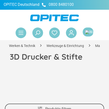
OPITEC Deutschland
0800 8480100
alt springen
War
Werken & Technik
Werkzeuge & Einrichtung
Maschin
3D Drucker & Stifte
Produkte filtern