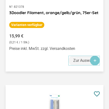
N°:
821378
3Doodler Filament, orange/gelb/grün, 75er-Set
Varianten verfügbar
Regulärer Preis:
15,99 €
(0,21 € / 1 Stk.)
Preise inkl. MwSt. zzgl. Versandkosten
Zur Auswahl