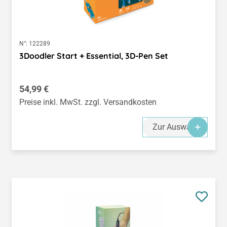
N°:
122289
3Doodler Start + Essential, 3D-Pen Set
Regulärer Preis:
54,99 €
Preise inkl. MwSt. zzgl. Versandkosten
Zur Auswahl