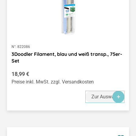
N°:
822086
3Doodler Filament, blau und weiß transp., 75er-
Set
Regulärer Preis:
18,99 €
Preise inkl. MwSt. zzgl. Versandkosten
Zur Auswahl