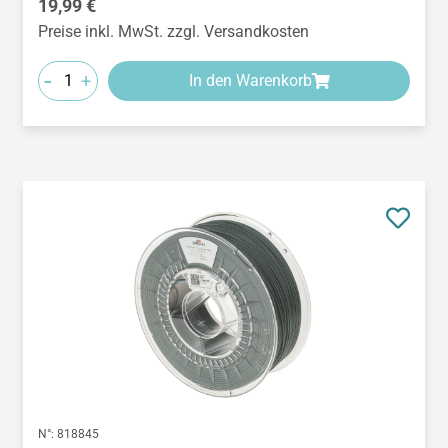
Regulärer Preis:
19,99 €
Preise inkl. MwSt. zzgl. Versandkosten
-
+
In den Warenkorb
N°:
818845