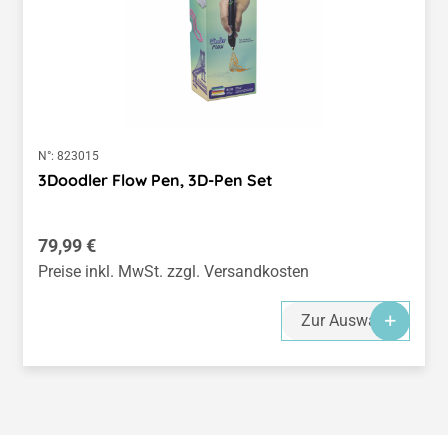
N°:
823015
3Doodler Flow Pen, 3D-Pen Set
Regulärer Preis:
79,99 €
Preise inkl. MwSt. zzgl. Versandkosten
Zur Auswahl