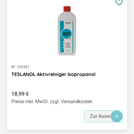
N°:
332561
TESLANOL Aktivreiniger Isopropanol
Regulärer Preis:
18,99 €
Preise inkl. MwSt. zzgl. Versandkosten
Zur Auswahl