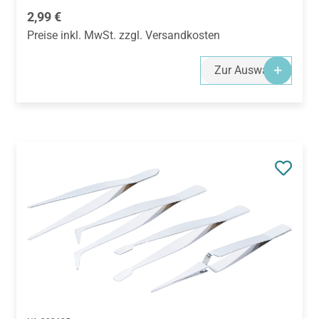
Regulärer Preis:
2,99 €
Preise inkl. MwSt. zzgl. Versandkosten
Zur Auswahl