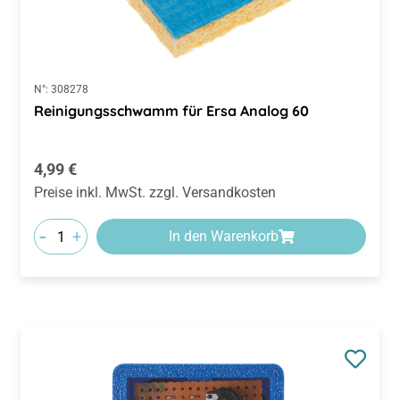
N°:
308278
Reinigungsschwamm für Ersa Analog 60
Regulärer Preis:
4,99 €
Preise inkl. MwSt. zzgl. Versandkosten
-
+
In den Warenkorb