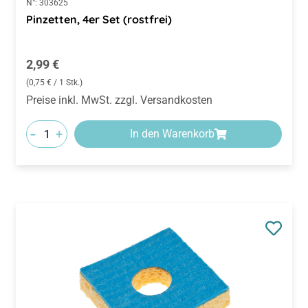
N°:
303625
Pinzetten, 4er Set (rostfrei)
Regulärer Preis:
2,99 €
(0,75 € / 1 Stk.)
Preise inkl. MwSt. zzgl. Versandkosten
-
+
In den Warenkorb