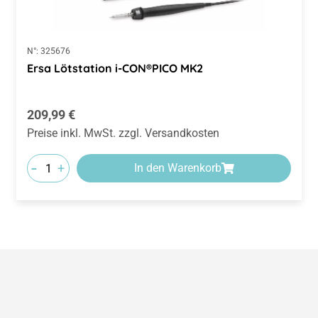
N°:
325676
Ersa Lötstation i-CON®PICO MK2
Regulärer Preis:
209,99 €
Preise inkl. MwSt. zzgl. Versandkosten
-
+
In den Warenkorb