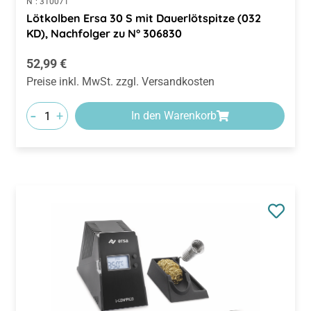
N°:
310071
Lötkolben Ersa 30 S mit Dauerlötspitze (032
KD), Nachfolger zu N° 306830
Regulärer Preis:
52,99 €
Preise inkl. MwSt. zzgl. Versandkosten
-
+
In den Warenkorb