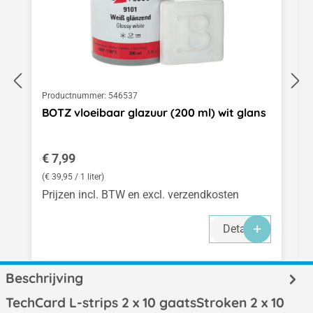
Productnummer:
546537
BOTZ vloeibaar glazuur (200 ml) wit glans
Normale prijs:
€ 7,99
(€ 39,95 / 1 liter)
Prijzen incl. BTW en excl. verzendkosten
Details
Beschrijving
TechCard L-strips 2 x 10 gaatsStroken 2 x 10