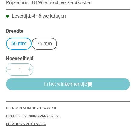
Prijzen incl. BTW en excl. verzendkosten
Levertijd: 4–6 werkdagen
Selecteer
Breedte
50 mm
75 mm
Hoeveelheid
Producthoeveelheid: Voer de gewenste hoeve
In het winkelmandje
GEEN MINIMUM BESTELWAARDE
GRATIS VERZENDING VANAF € 150
BETALING & VERZENDING