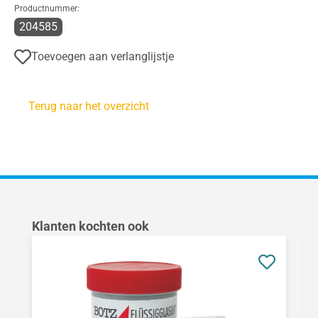
Productnummer:
204585
Toevoegen aan verlanglijstje
Terug naar het overzicht
Productgalerij overslaan
Klanten kochten ook