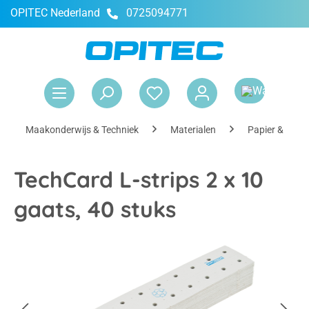
OPITEC Nederland
0725094771
hoofdinhoud
Win
Maakonderwijs & Techniek
Materialen
Papier & Kart
TechCard L-strips 2 x 10
gaats, 40 stuks
Afbeeldingengalerij overslaan