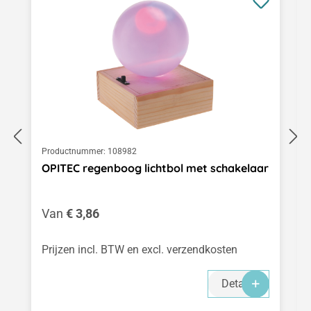
Productnummer:
108982
OPITEC regenboog lichtbol met schakelaar
Normale prijs:
Van
€ 3,86
Prijzen incl. BTW en excl. verzendkosten
Details