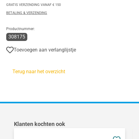
GRATIS VERZENDING VANAF € 150
BETALING & VERZENDING
Productnummer:
308175
Toevoegen aan verlanglijstje
Terug naar het overzicht
Productgalerij overslaan
Klanten kochten ook