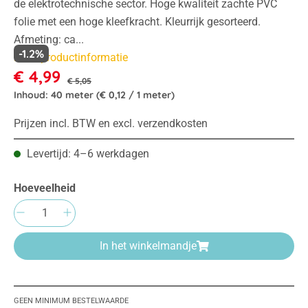
de elektrotechnische sector. Hoge kwaliteit zachte PVC
folie met een hoge kleefkracht. Kleurrijk gesorteerd.
Afmeting: ca...
-1.2%
Meer productinformatie
€ 4,99
€ 5,05
Inhoud:
40 meter
(€ 0,12 / 1 meter)
Prijzen incl. BTW en excl. verzendkosten
Levertijd: 4–6 werkdagen
Hoeveelheid
Producthoeveelheid: Voer de gewenste hoeve
In het winkelmandje
GEEN MINIMUM BESTELWAARDE