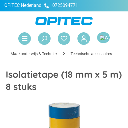
OPITEC Nederland
0725094771
hoofdinhoud
Win
Maakonderwijs & Techniek
Technische accessoires
I
Isolatietape (18 mm x 5 m)
8 stuks
Afbeeldingengalerij overslaan