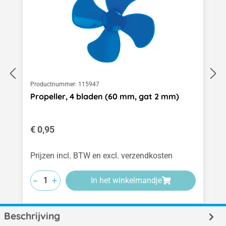
Productnummer:
115947
Propeller, 4 bladen (60 mm, gat 2 mm)
Normale prijs:
€ 0,95
Prijzen incl. BTW en excl. verzendkosten
-
-
-
+
+
+
In het winkelmandje
Beschrijving