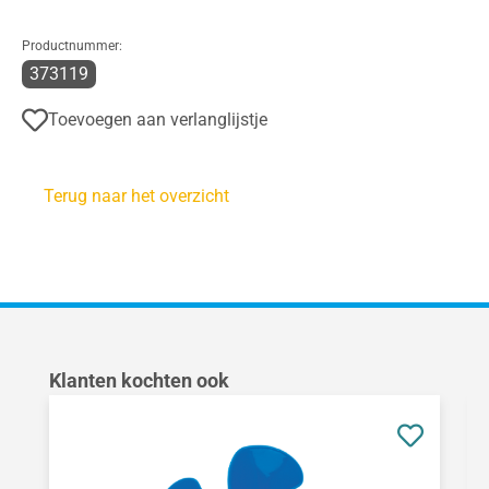
Productnummer:
373119
Toevoegen aan verlanglijstje
Terug naar het overzicht
Productgalerij overslaan
Klanten kochten ook