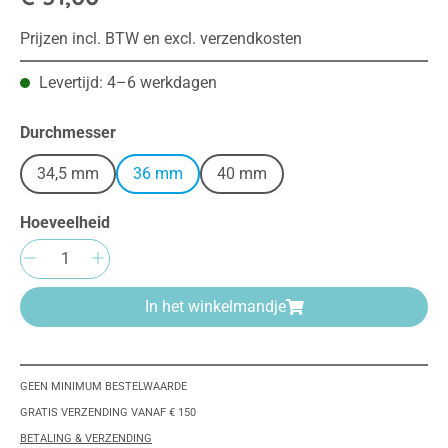
Prijzen incl. BTW en excl. verzendkosten
Levertijd: 4–6 werkdagen
Selecteer
Durchmesser
34,5 mm
36 mm
40 mm
Hoeveelheid
Producthoeveelheid: Voer de gewenste hoeve
In het winkelmandje
GEEN MINIMUM BESTELWAARDE
GRATIS VERZENDING VANAF € 150
BETALING & VERZENDING