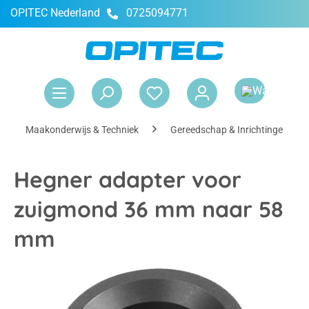
OPITEC Nederland
0725094771
hoofdinhoud
Win
Maakonderwijs & Techniek
Gereedschap & Inrichtingen
Hegner adapter voor
zuigmond 36 mm naar 58
mm
Afbeeldingengalerij overslaan