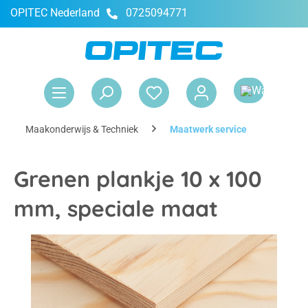
OPITEC Nederland
0725094771
hoofdinhoud
Win
Maakonderwijs & Techniek
Maatwerk service
Grenen plankje 10 x 100
mm, speciale maat
Afbeeldingengalerij overslaan