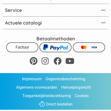
Service
Actuele catalogi
Betaalmethoden
Factuur
Impressum
Gegevensbescherming
Algemene voorwaarden
Herroepingsrecht
Toegankelijkheidsverklaring
Cookies
Direct bestellen