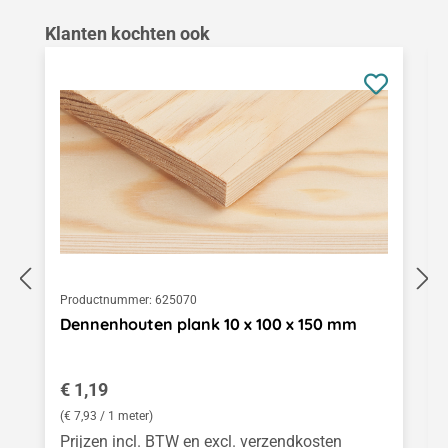
Productgalerij overslaan
Klanten kochten ook
Productnummer:
625070
Dennenhouten plank 10 x 100 x 150 mm
Normale prijs:
€ 1,19
(€ 7,93 / 1 meter)
Prijzen incl. BTW en excl. verzendkosten