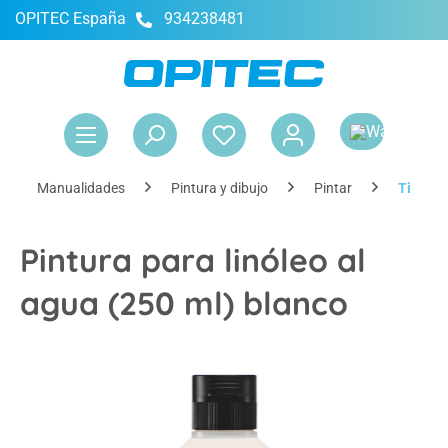
OPITEC España
934238481
enido principal
El 
Manualidades
Pintura y dibujo
Pintar
Tintas 
Pintura para linóleo al
agua (250 ml) blanco
Omitir galería de imágenes