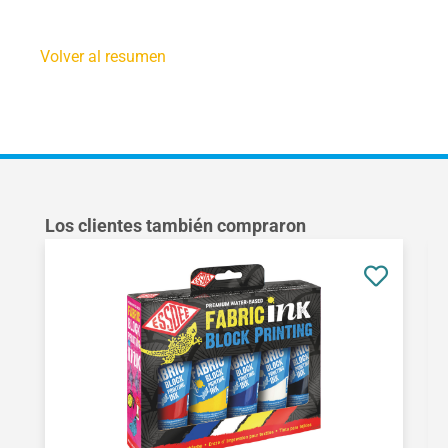
Volver al resumen
Omitir la galería de productos
Los clientes también compraron