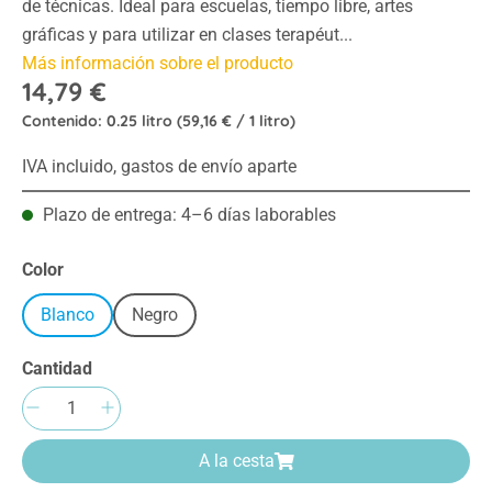
de técnicas. Ideal para escuelas, tiempo libre, artes
gráficas y para utilizar en clases terapéut...
Más información sobre el producto
14,79 €
Contenido:
0.25 litro
(59,16 € / 1 litro)
IVA incluido, gastos de envío aparte
Plazo de entrega: 4–6 días laborables
Seleccione
Color
Blanco
Negro
Cantidad
Cantidad del producto: introduce la cantida
A la cesta