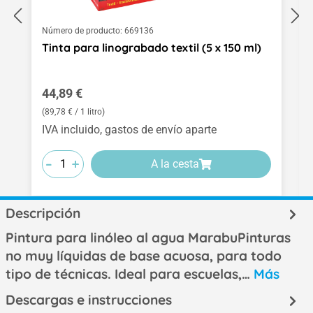
Número de producto:
669136
Tinta para linograbado textil (5 x 150 ml)
Precio normal:
44,89 €
(89,78 € / 1 litro)
IVA incluido, gastos de envío aparte
-
-
-
+
+
+
A la cesta
Descripción
Pintura para linóleo al agua MarabuPinturas
no muy líquidas de base acuosa, para todo
tipo de técnicas. Ideal para escuelas,…
Más
Descargas e instrucciones