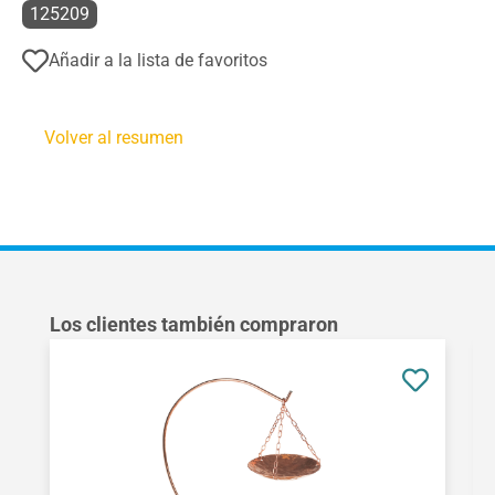
125209
Añadir a la lista de favoritos
Volver al resumen
Omitir la galería de productos
Los clientes también compraron