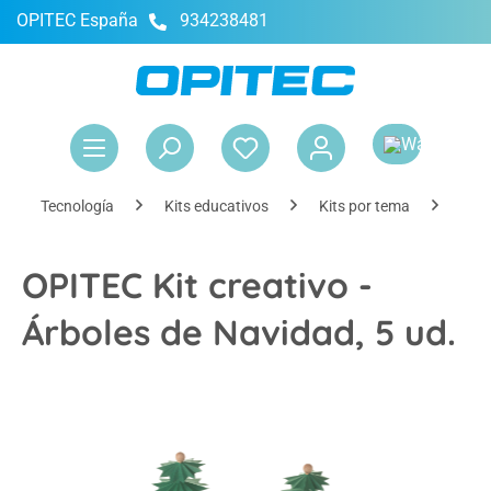
OPITEC España
934238481
enido principal
El 
Tecnología
Kits educativos
Kits por tema
Kits
OPITEC Kit creativo -
Árboles de Navidad, 5 ud.
Omitir galería de imágenes