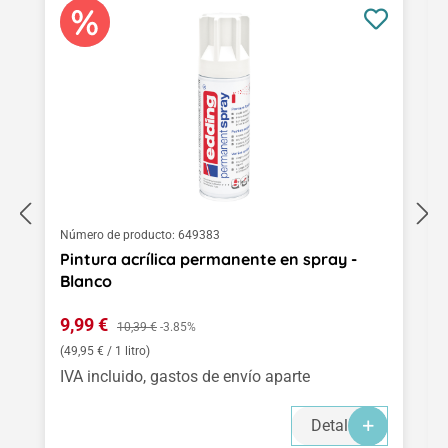
Número de producto:
649383
Pintura acrílica permanente en spray -
Blanco
Precio de venta:
9,99 €
Precio normal:
10,39 €
-3.85%
(49,95 € / 1 litro)
IVA incluido, gastos de envío aparte
Detalles