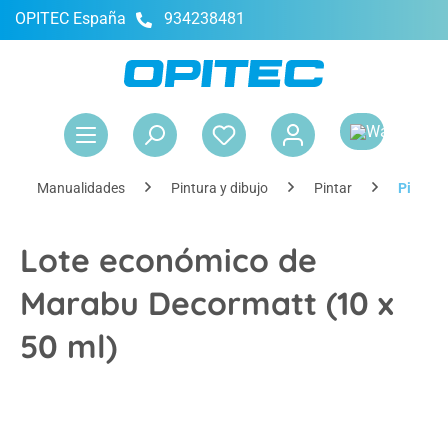
OPITEC España
934238481
enido principal
El 
Manualidades
Pintura y dibujo
Pintar
Pintura 
Lote económico de
Marabu Decormatt (10 x
50 ml)
Omitir galería de imágenes