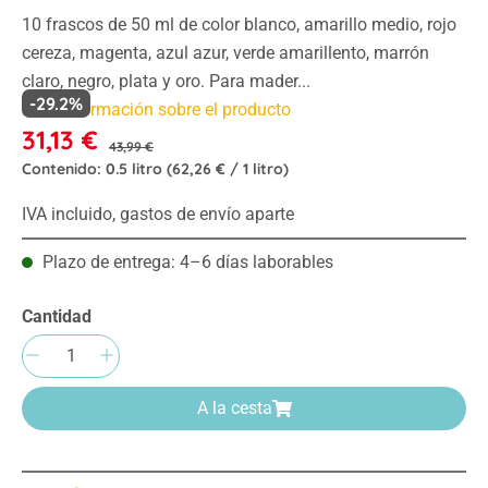
10 frascos de 50 ml de color blanco, amarillo medio, rojo
cereza, magenta, azul azur, verde amarillento, marrón
claro, negro, plata y oro. Para mader...
-29.2%
Más información sobre el producto
31,13 €
43,99 €
Contenido:
0.5 litro
(62,26 € / 1 litro)
IVA incluido, gastos de envío aparte
Plazo de entrega: 4–6 días laborables
Cantidad
Cantidad del producto: introduce la cantida
A la cesta