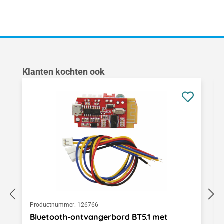
Productgalerij overslaan
Klanten kochten ook
Productnummer:
126766
Bluetooth-ontvangerbord BT5.1 met