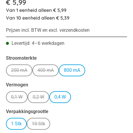
€ 5,99
Van
1
eenheid alleen
€ 5,99
Van
10
eenheid alleen
€ 5,39
Prijzen incl. BTW en excl. verzendkosten
Levertijd: 4–6 werkdagen
Selecteer
Stroomsterkte
200 mA
400 mA
800 mA
(Deze optie is momenteel niet beschikbaar.)
(Deze optie is momenteel niet beschikbaar.)
Selecteer
Vermogen
0,1 W
0,2 W
0,4 W
(Deze optie is momenteel niet beschikbaar.)
(Deze optie is momenteel niet beschikbaar.)
Selecteer
Verpakkingsgrootte
1 Stk
10 Stk
(Deze optie is momenteel niet beschikbaar.)