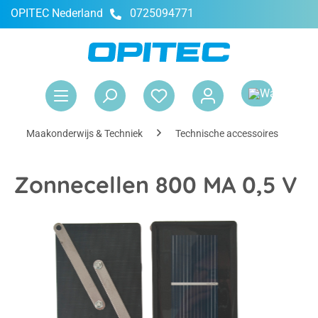
OPITEC Nederland
0725094771
hoofdinhoud
Win
Maakonderwijs & Techniek
Technische accessoires
S
Zonnecellen 800 MA 0,5 V
Afbeeldingengalerij overslaan