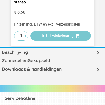
stereo...
Normale prijs:
€ 8,50
Prijzen incl. BTW en excl. verzendkosten
-
-
-
+
+
+
In het winkelmandje
Beschrijving
ZonnecellenGekapseld
Downloads & handleidingen
Servicehotline