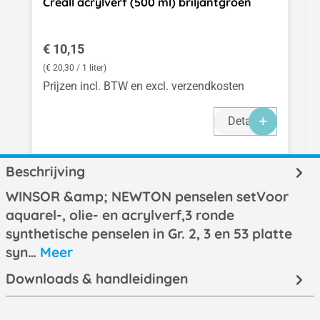
Creall acrylverf (500 ml) briljantgroen
Normale prijs:
€ 10,15
(€ 20,30 / 1 liter)
Prijzen incl. BTW en excl. verzendkosten
Details
Beschrijving
WINSOR &amp; NEWTON penselen setVoor
aquarel-, olie- en acrylverf,3 ronde
synthetische penselen in Gr. 2, 3 en 53 platte
syn…
Meer
Downloads & handleidingen