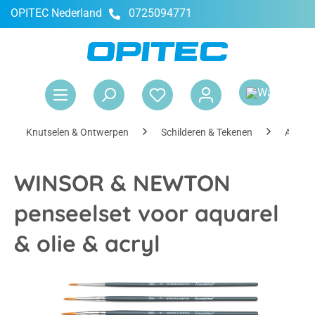
OPITEC Nederland
0725094771
hoofdinhoud
Win
Knutselen & Ontwerpen
Schilderen & Tekenen
Access
WINSOR & NEWTON
penseelset voor aquarel
& olie & acryl
Afbeeldingengalerij overslaan