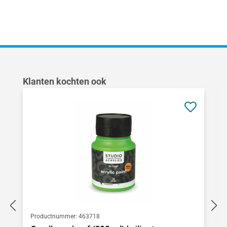
Productgalerij overslaan
Klanten kochten ook
Productnummer:
463718