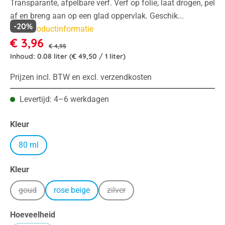
Transparante, afpelbare verf. Verf op folie, laat drogen, pel
af en breng aan op een glad oppervlak. Geschik...
-20%
Meer productinformatie
€ 3,96
€ 4,95
Inhoud:
0.08 liter
(€ 49,50 / 1 liter)
Prijzen incl. BTW en excl. verzendkosten
Levertijd: 4–6 werkdagen
Selecteer
Kleur
80 ml
Selecteer
Kleur
goud
rose beige
zilver
(Deze optie is momenteel niet beschikbaar.)
(Deze optie is momenteel niet besch
Hoeveelheid