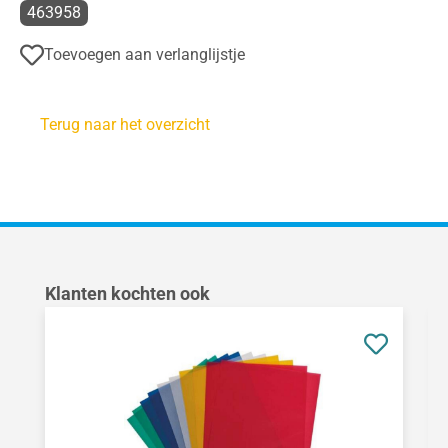
463958
Toevoegen aan verlanglijstje
Terug naar het overzicht
Productgalerij overslaan
Klanten kochten ook