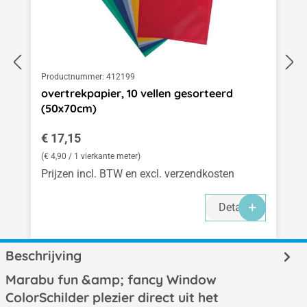
Productnummer:
412199
overtrekpapier, 10 vellen gesorteerd
(50x70cm)
Normale prijs:
€ 17,15
(€ 4,90 / 1 vierkante meter)
Prijzen incl. BTW en excl. verzendkosten
Details
Beschrijving
Marabu fun &amp; fancy Window
ColorSchilder plezier direct uit het