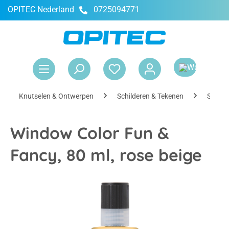
OPITEC Nederland
0725094771
hoofdinhoud
Win
Knutselen & Ontwerpen
Schilderen & Tekenen
Schild
Window Color Fun &
Fancy, 80 ml, rose beige
Afbeeldingengalerij overslaan