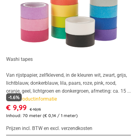
Washi tapes
Van rijstpapier, zelfklevend, in de kleuren wit, zwart, grijs,
lichtblauw, donkerblauw, lila, paars, roze, pink, rood,
oranje, geel, lichtgroen en donkergroen, afmeting: ca. 15 ...
-1.6%
Meer productinformatie
€ 9,99
€ 10,15
Inhoud:
70 meter
(€ 0,14 / 1 meter)
Prijzen incl. BTW en excl. verzendkosten