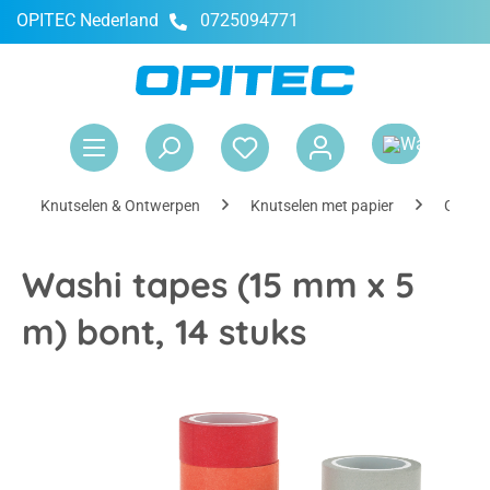
OPITEC Nederland
0725094771
hoofdinhoud
Win
Knutselen & Ontwerpen
Knutselen met papier
Gereed
Washi tapes (15 mm x 5
m) bont, 14 stuks
Afbeeldingengalerij overslaan