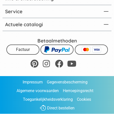
Service
Actuele catalogi
Betaalmethoden
Factuur
Impressum
Gegevensbescherming
Algemene voorwaarden
Herroepingsrecht
Toegankelijkheidsverklaring
Cookies
Direct bestellen