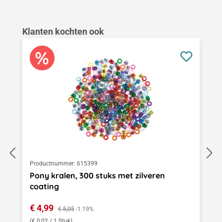
Productgalerij overslaan
Klanten kochten ook
Productnummer:
615399
Pony kralen, 300 stuks met zilveren
coating
Verkoopprijs:
€ 4,99
Normale prijs:
€ 5,05
-1.19%
(€ 0,02 / 1 Stuk)