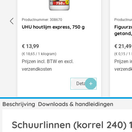
Productnummer:
308670
Productnu
UHU houtlijm express, 750 g
Figuurz
getand, 
Normale prijs:
Normale
€ 13,99
€ 21,49
(€ 18,65 / 1 kilogram)
(€ 0,15 / 1
Prijzen incl. BTW en excl.
Prijzen 
verzendkosten
verzend
Details
Beschrijving
Downloads & handleidingen
Schuurlinnen (korrel 240) 