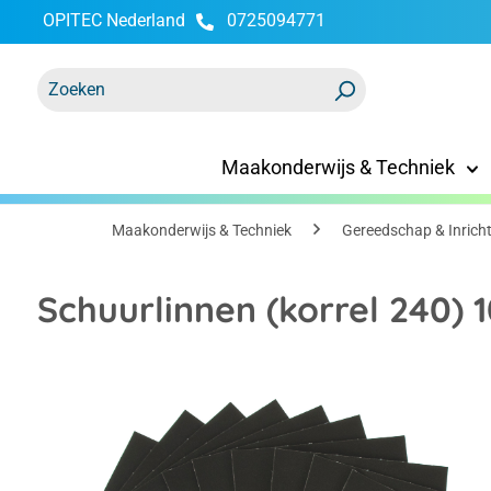
OPITEC Nederland
0725094771
oekopdracht
Ga naar de hoofdnavigatie
Maakonderwijs & Techniek
Maakonderwijs & Techniek
Gereedschap & Inrich
Schuurlinnen (korrel 240) 1
Afbeeldingengalerij overslaan