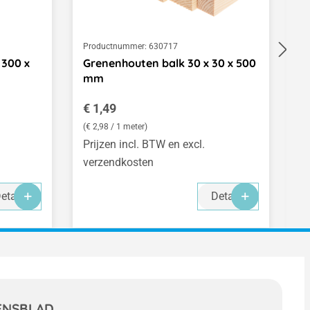
Productnummer:
630717
Pr
 300 x
Grenenhouten balk 30 x 30 x 500
P
mm
6
Normale prijs:
N
€ 1,49
€
(€ 2,98 / 1 meter)
(€
Prijzen incl. BTW en excl.
Pr
verzendkosten
v
etails
Details
ENSBLAD