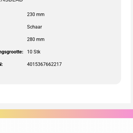
Schaar
ngsgrootte:
N:
4015367662217