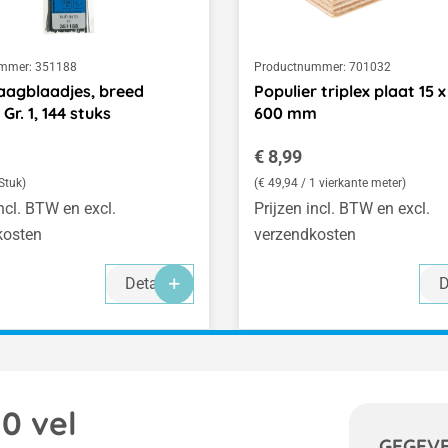
mmer:
351188
Productnummer:
701032
aagblaadjes, breed
Populier triplex plaat 15 x
Gr. 1, 144 stuks
600 mm
 prijs:
Normale prijs:
€ 8,99
 Stuk)
(€ 49,94 / 1 vierkante meter)
incl. BTW en excl.
Prijzen incl. BTW en excl.
kosten
verzendkosten
Details
D
10 vel
GEGEV