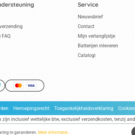
ndersteuning
Service
Nieuwsbrief
 verzending
Contact
e FAQ
Mijn verlanglijstje
Batterijen inleveren
Catalogi
rden
Herroepingsrecht
Toegankelijkheidsverklaring
Cookies
n zijn inclusief wettelijke btw, exclusief
verzendkosten
, tenzij an
aring te garanderen.
Meer informatie...