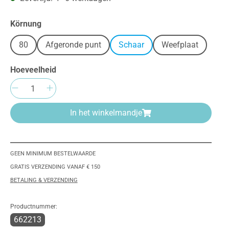
Selecteer
Körnung
80
Afgeronde punt
Schaar
Weefplaat
Hoeveelheid
Producthoeveelheid: Voer de gewenste h
In het winkelmandje
GEEN MINIMUM BESTELWAARDE
GRATIS VERZENDING VANAF € 150
BETALING & VERZENDING
Productnummer:
662213