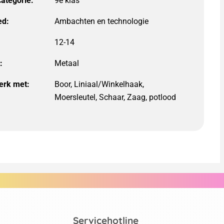
categorie:
9e klas
ed:
12-14
:
erk met:
Boor, Liniaal/Winkelhaak,
Moersleutel, Schaar, Zaag, potlood
Servicehotline