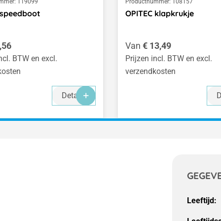
mmer:
119099
Productnummer:
108157
 speedboot
OPITEC klapkrukje
 prijs:
Normale prijs:
,56
Van
€ 13,49
incl. BTW en excl.
Prijzen incl. BTW en excl.
kosten
verzendkosten
Details
D
GEGEV
Leeftijd: