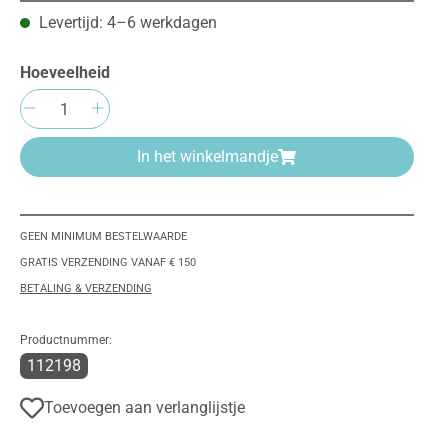
Levertijd: 4–6 werkdagen
Hoeveelheid
Producthoeveelheid: Voer de gewenste h
In het winkelmandje
GEEN MINIMUM BESTELWAARDE
GRATIS VERZENDING VANAF € 150
BETALING & VERZENDING
Productnummer:
112198
Toevoegen aan verlanglijstje