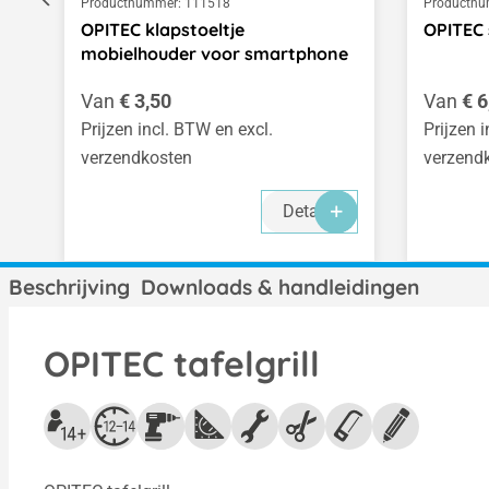
Productnummer:
111518
Productnu
OPITEC klapstoeltje
OPITEC
mobielhouder voor smartphone
Normale prijs:
Normale
Van
€ 3,50
Van
€ 6
Prijzen incl. BTW en excl.
Prijzen 
verzendkosten
verzend
Details
Beschrijving
Downloads & handleidingen
OPITEC tafelgrill