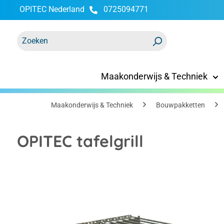
OPITEC Nederland
0725094771
oekopdracht
Ga naar de hoofdnavigatie
Maakonderwijs & Techniek
Maakonderwijs & Techniek
Bouwpakketten
OPITEC tafelgrill
Afbeeldingengalerij overslaan