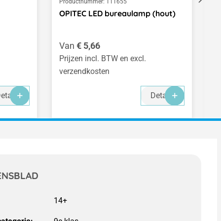
Productnummer:
111655
Pr
OPITEC LED bureaulamp (hout)
O
Normale prijs:
N
Van
€ 5,66
V
Prijzen incl. BTW en excl.
Pr
verzendkosten
v
etails
Details
ENSBLAD
14+