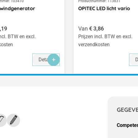
mmer:
103410
Productnummer:
113831
 windgenerator
OPITEC LED licht vario
 prijs:
Normale prijs:
,19
Van
€ 3,86
incl. BTW en excl.
Prijzen incl. BTW en excl.
kosten
verzendkosten
Details
D
GEGEV
Competen