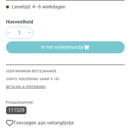
Levertijd: 4–6 werkdagen
Hoeveelheid
Producthoeveelheid: Voer de gewenste h
In het winkelmandje
GEEN MINIMUM BESTELWAARDE
GRATIS VERZENDING VANAF € 150
BETALING & VERZENDING
Productnummer:
111529
Toevoegen aan verlanglijstje