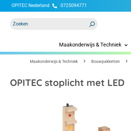
OPITEC Nederland
0725094771
oekopdracht
Ga naar de hoofdnavigatie
Maakonderwijs & Techniek
Maakonderwijs & Techniek
Bouwpakketten
OPITEC stoplicht met LED
Afbeeldingengalerij overslaan