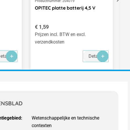
Productnummer:
204019
Pr
OPITEC platte batterij 4,5 V
O
Normale prijs:
N
€ 1,59
€
Prijzen incl. BTW en excl.
Pr
verzendkosten
v
-
-
-
etails
Details
ENSBLAD
tiegebied:
Wetenschappelijke en technische
contexten