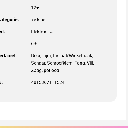
12+
categorie:
7e klas
ed:
Elektronica
6-8
erk met:
Boor, Lijm, Liniaal/Winkelhaak,
Schaar, Schroefklem, Tang, Vijl,
Zaag, potlood
N:
4015367111524