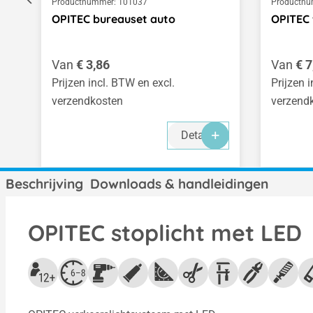
Productnummer:
101037
Productnu
OPITEC bureauset auto
OPITEC
Normale prijs:
Normale
Van
€ 3,86
Van
€ 7
Prijzen incl. BTW en excl.
Prijzen 
verzendkosten
verzend
Details
Beschrijving
Downloads & handleidingen
OPITEC stoplicht met LED