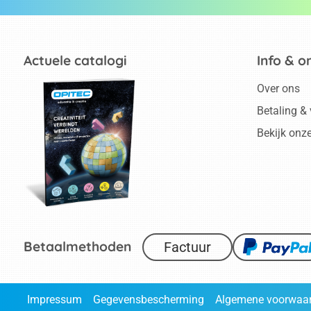
Actuele catalogi
Info & o
Over ons
Betaling &
Bekijk onz
Betaalmethoden
Factuur
Impressum
Gegevensbescherming
Algemene voorwaa