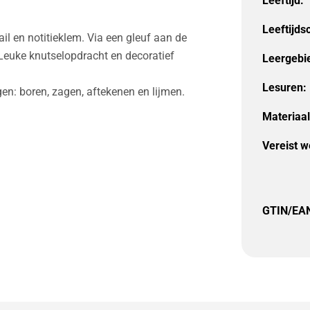
Leeftijd:
Leeftijds
l en notitieklem. Via een gleuf aan de
 Leuke knutselopdracht en decoratief
Leergebi
Lesuren:
gen: boren, zagen, aftekenen en lijmen.
Materiaal
Vereist w
GTIN/EA