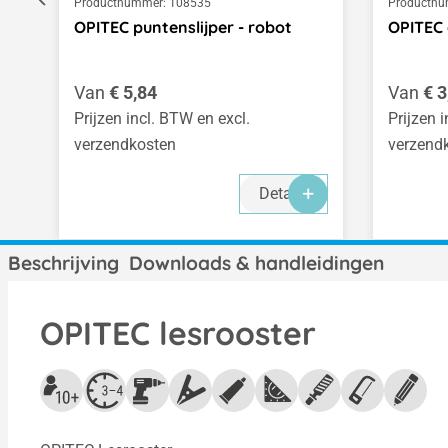
Productnummer:
108535
Productnu
OPITEC puntenslijper - robot
OPITEC 
Normale prijs:
Normale
Van
€ 5,84
Van
€ 3
Prijzen incl. BTW en excl.
Prijzen 
verzendkosten
verzend
Details
Beschrijving
Downloads & handleidingen
OPITEC lesrooster