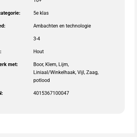
10+
categorie:
5e klas
ed:
3-4
:
erk met:
Boor, Klem, Lijm,
Liniaal/Winkelhaak, Vijl, Zaag,
potlood
N:
4015367100047