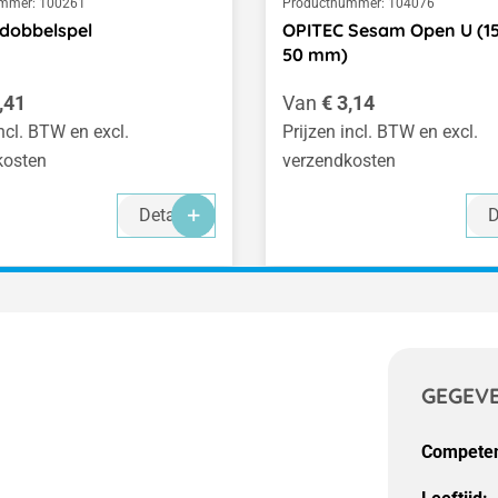
mmer:
100261
Productnummer:
104076
dobbelspel
OPITEC Sesam Open U (15
50 mm)
 prijs:
Normale prijs:
,41
Van
€ 3,14
incl. BTW en excl.
Prijzen incl. BTW en excl.
kosten
verzendkosten
Details
D
GEGEV
Competen