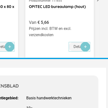
Productnummer:
111655
Pr
0 x 80 x
OPITEC LED bureaulamp (hout)
O
Normale prijs:
N
Van
€ 5,66
V
Prijzen incl. BTW en excl.
Pr
verzendkosten
v
etails
Details
ENSBLAD
tiegebied:
Basis handwerktechnieken