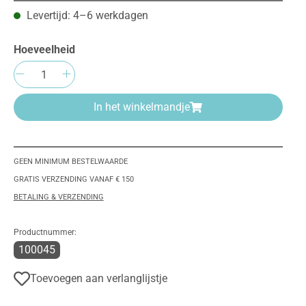
Levertijd: 4–6 werkdagen
Hoeveelheid
Producthoeveelheid: Voer de gewenste h
In het winkelmandje
GEEN MINIMUM BESTELWAARDE
GRATIS VERZENDING VANAF € 150
BETALING & VERZENDING
Productnummer:
100045
Toevoegen aan verlanglijstje