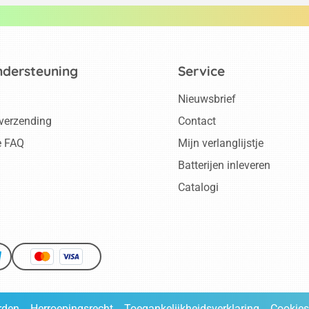
ndersteuning
Service
Nieuwsbrief
 verzending
Contact
e FAQ
Mijn verlanglijstje
Batterijen inleveren
Catalogi
rden
Herroepingsrecht
Toegankelijkheidsverklaring
Cookies