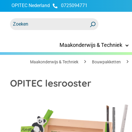
OPITEC Nederland
0725094771
oekopdracht
Ga naar de hoofdnavigatie
Maakonderwijs & Techniek
Maakonderwijs & Techniek
Bouwpakketten
OPITEC lesrooster
Afbeeldingengalerij overslaan