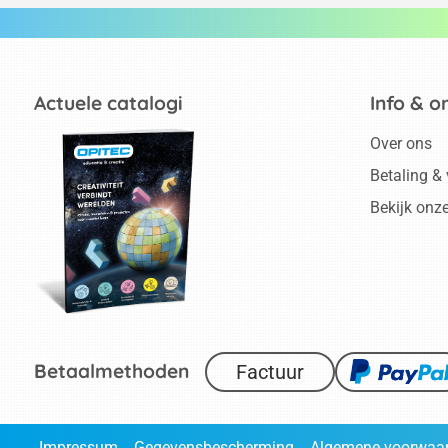
Actuele catalogi
Info & o
Over ons
Betaling &
Bekijk onz
Betaalmethoden
Factuur
Impressum
Gegevensbescherming
Algemene voorwaa