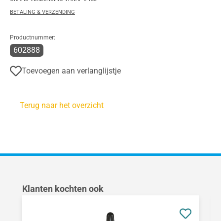
BETALING & VERZENDING
Productnummer:
602888
Toevoegen aan verlanglijstje
Terug naar het overzicht
Productgalerij overslaan
Klanten kochten ook