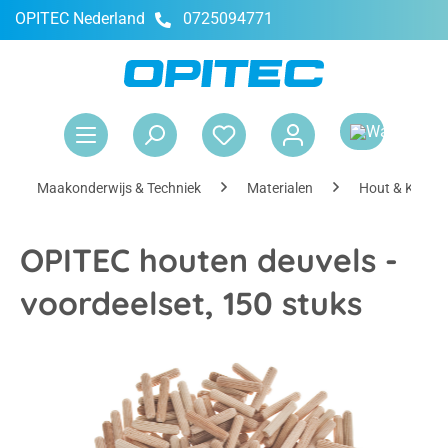
OPITEC Nederland
0725094771
hoofdinhoud
Win
Maakonderwijs & Techniek
Materialen
Hout & Kurk
OPITEC houten deuvels -
voordeelset, 150 stuks
Afbeeldingengalerij overslaan