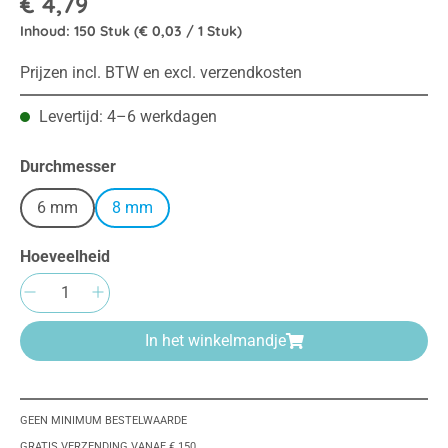
€ 4,79
Inhoud:
150 Stuk
(€ 0,03 / 1 Stuk)
Prijzen incl. BTW en excl. verzendkosten
Levertijd: 4–6 werkdagen
Selecteer
Durchmesser
6 mm
8 mm
Hoeveelheid
Producthoeveelheid: Voer de gewenste hoeve
In het winkelmandje
GEEN MINIMUM BESTELWAARDE
GRATIS VERZENDING VANAF € 150