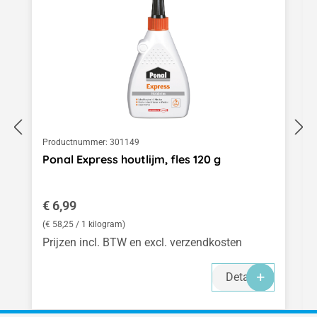
Productnummer:
301149
Ponal Express houtlijm, fles 120 g
Normale prijs:
€ 6,99
(€ 58,25 / 1 kilogram)
Prijzen incl. BTW en excl. verzendkosten
Details