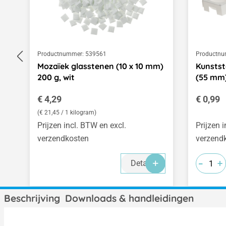
Productnummer:
539561
Productnu
Mozaïek glasstenen (10 x 10 mm)
Kunstst
200 g, wit
(55 mm
Normale prijs:
Normale
€ 4,29
€ 0,99
(€ 21,45 / 1 kilogram)
Prijzen incl. BTW en excl.
Prijzen 
verzendkosten
verzend
-
-
-
+
+
+
Details
Beschrijving
Downloads & handleidingen