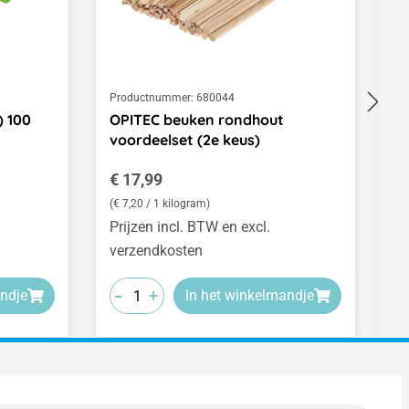
Productnummer:
680044
Pr
) 100
OPITEC beuken rondhout
C
voordeelset (2e keus)
p
Normale prijs:
N
€ 17,99
€
(€ 7,20 / 1 kilogram)
(€
Prijzen incl. BTW en excl.
Pr
verzendkosten
v
-
-
-
-
-
-
+
+
+
ndje
In het winkelmandje