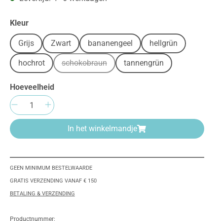
Selecteer
Kleur
Grijs
Zwart
bananengeel
hellgrün
hochrot
schokobraun
tannengrün
(Deze optie is momenteel niet beschikbaar.)
Hoeveelheid
Producthoeveelheid: Voer de gewenste h
In het winkelmandje
GEEN MINIMUM BESTELWAARDE
GRATIS VERZENDING VANAF € 150
BETALING & VERZENDING
Productnummer: