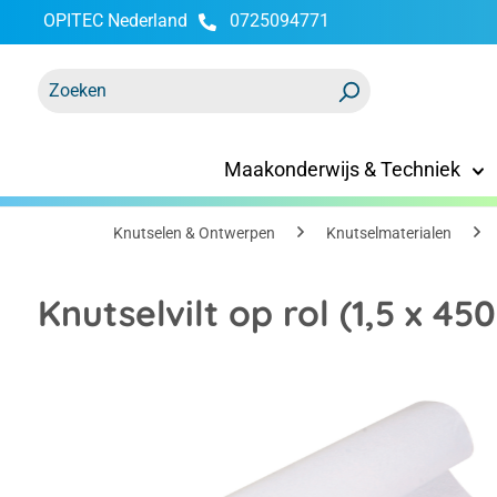
OPITEC Nederland
0725094771
oekopdracht
Ga naar de hoofdnavigatie
Maakonderwijs & Techniek
Knutselen & Ontwerpen
Knutselmaterialen
Knutselvilt op rol (1,5 x 4
Afbeeldingengalerij overslaan