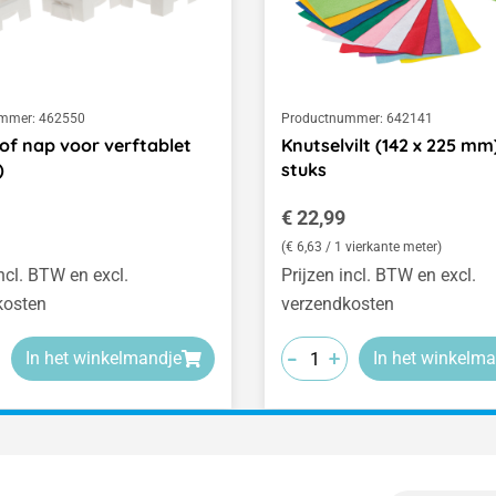
mmer:
462550
Productnummer:
642141
of nap voor verftablet
Knutselvilt (142 x 225 mm
)
stuks
 prijs:
Normale prijs:
€ 22,99
(€ 6,63 / 1 vierkante meter)
incl. BTW en excl.
Prijzen incl. BTW en excl.
kosten
verzendkosten
-
-
-
+
+
+
In het winkelmandje
In het winkelma