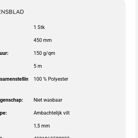
ENSBLAD
450 mm
uur:
150 g/qm
5 m
lsamenstellin
100 % Polyester
igenschap:
ype:
Ambachtelijk vilt