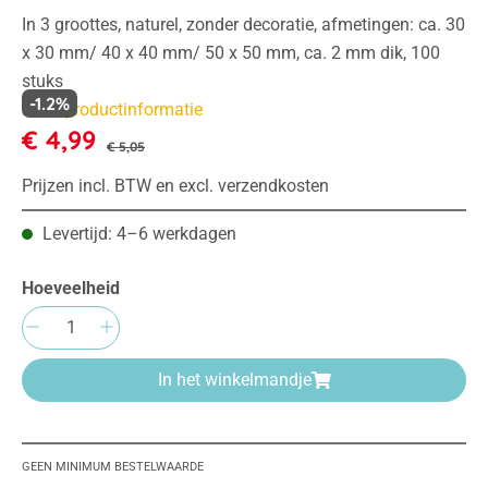
In 3 groottes, naturel, zonder decoratie, afmetingen: ca. 30
x 30 mm/ 40 x 40 mm/ 50 x 50 mm, ca. 2 mm dik, 100
stuks
-1.2%
Meer productinformatie
€ 4,99
€ 5,05
Prijzen incl. BTW en excl. verzendkosten
Levertijd: 4–6 werkdagen
Hoeveelheid
Producthoeveelheid: Voer de gewenste hoeve
In het winkelmandje
GEEN MINIMUM BESTELWAARDE