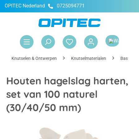
OPITEC Nederland
0725094771
hoofdinhoud
Win
Knutselen & Ontwerpen
Knutselmaterialen
Basismate
Houten hagelslag harten,
set van 100 naturel
(30/40/50 mm)
Afbeeldingengalerij overslaan