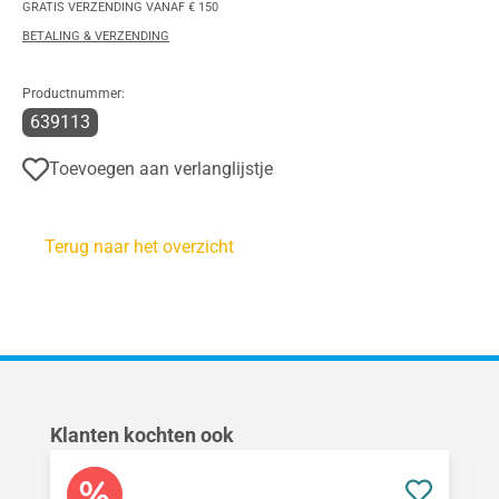
GRATIS VERZENDING VANAF € 150
BETALING & VERZENDING
Productnummer:
639113
Toevoegen aan verlanglijstje
Terug naar het overzicht
Productgalerij overslaan
Klanten kochten ook