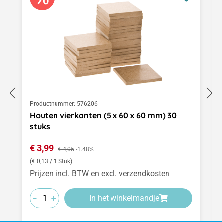
Productnummer:
576206
Houten vierkanten (5 x 60 x 60 mm) 30
stuks
Verkoopprijs:
€ 3,99
Normale prijs:
€ 4,05
-1.48%
(€ 0,13 / 1 Stuk)
Prijzen incl. BTW en excl. verzendkosten
-
-
-
+
+
+
In het winkelmandje