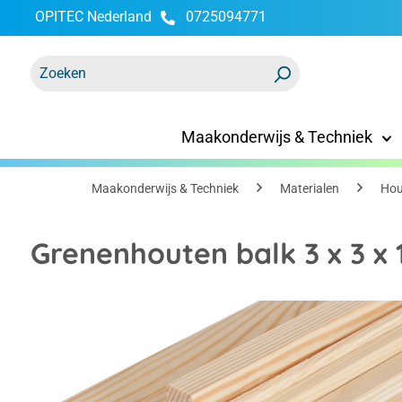
OPITEC Nederland
0725094771
oekopdracht
Ga naar de hoofdnavigatie
Maakonderwijs & Techniek
Maakonderwijs & Techniek
Materialen
Hou
Grenenhouten balk 3 x 3 
Afbeeldingengalerij overslaan