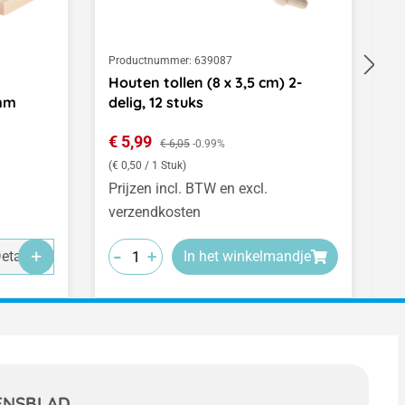
Productnummer:
639087
Pr
Houten tollen (8 x 3,5 cm) 2-
G
0mm
delig, 12 stuks
r
Verkoopprijs:
N
€ 5,99
Normale prijs:
€
€ 6,05
-0.99%
(€ 0,50 / 1 Stuk)
Prijzen incl. BTW en excl.
Pr
verzendkosten
v
-
-
-
+
+
+
etails
In het winkelmandje
ENSBLAD