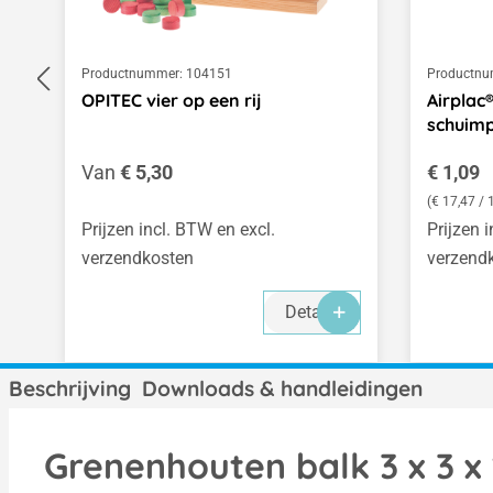
Productnummer:
104151
Productnu
OPITEC vier op een rij
Airplac
schuimp
Normale prijs:
Normale
Van
€ 5,30
€ 1,09
(€ 17,47 / 
Prijzen incl. BTW en excl.
Prijzen 
verzendkosten
verzend
Details
Beschrijving
Downloads & handleidingen
Grenenhouten balk 3 x 3 