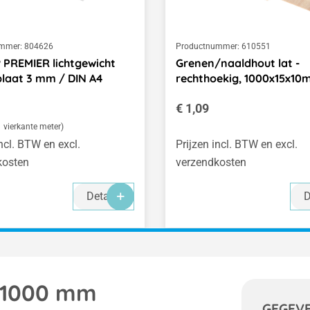
mmer:
804626
Productnummer:
610551
® PREMIER lichtgewicht
Grenen/naaldhout lat -
laat 3 mm / DIN A4
rechthoekig, 1000x15x1
 prijs:
Normale prijs:
€ 1,09
1 vierkante meter)
incl. BTW en excl.
Prijzen incl. BTW en excl.
kosten
verzendkosten
Details
D
x 1000 mm
GEGEV