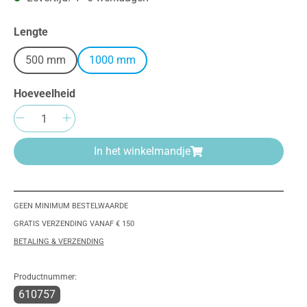
Selecteer
Lengte
500 mm
1000 mm
Hoeveelheid
Producthoeveelheid: Voer de gewenste h
In het winkelmandje
GEEN MINIMUM BESTELWAARDE
GRATIS VERZENDING VANAF € 150
BETALING & VERZENDING
Productnummer:
610757