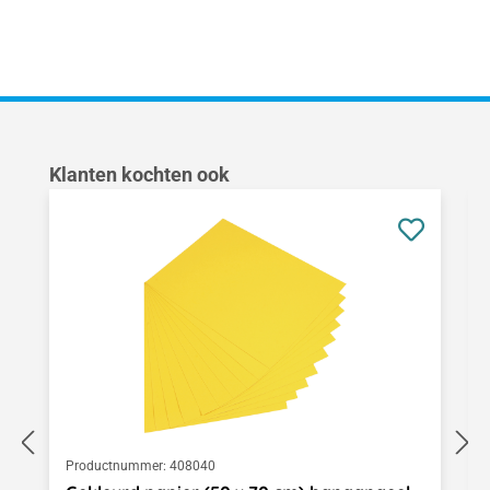
Productgalerij overslaan
Klanten kochten ook
Productnummer:
408040