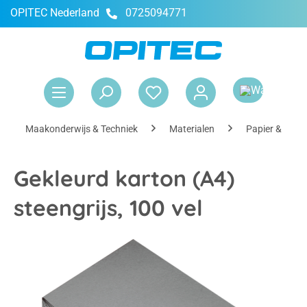
OPITEC Nederland
0725094771
hoofdinhoud
Win
Maakonderwijs & Techniek
Materialen
Papier & Kart
Gekleurd karton (A4)
steengrijs, 100 vel
Afbeeldingengalerij overslaan