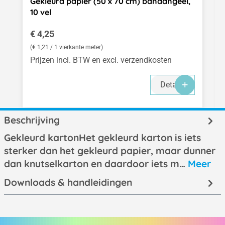
Gekleurd papier (50 x 70 cm) banaangeel,
10 vel
Normale prijs:
€ 4,25
(€ 1,21 / 1 vierkante meter)
Prijzen incl. BTW en excl. verzendkosten
Details
Beschrijving
Gekleurd kartonHet gekleurd karton is iets
sterker dan het gekleurd papier, maar dunner
dan knutselkarton en daardoor iets m…
Meer
Downloads & handleidingen