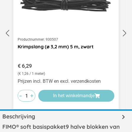
Productnummer:
930507
Krimpslang (ø 3,2 mm) 5 m, zwart
Normale prijs:
€ 6,29
(€ 1,26 / 1 meter)
Prijzen incl. BTW en excl. verzendkosten
-
-
-
+
+
+
In het winkelmandje
Beschrijving
FIMO® soft basispakket9 halve blokken van