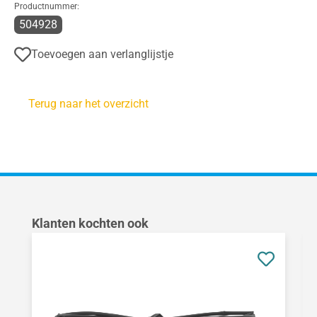
Productnummer:
504928
Toevoegen aan verlanglijstje
Terug naar het overzicht
Productgalerij overslaan
Klanten kochten ook