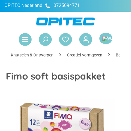
OPITEC Nederland
0725094771
hoofdinhoud
Win
Knutselen & Ontwerpen
Creatief vormgeven
Boetser
Fimo soft basispakket
Afbeeldingengalerij overslaan